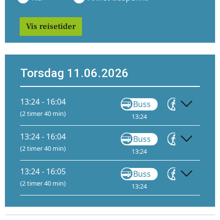
Vis reisetider
Torsdag 11.06.2026
13:24 - 16:04
Buss
Gå
(2 timer 40 min)
13:24
14:17
14
13:24 - 16:04
Buss
Gå
(2 timer 40 min)
13:24
15:07
13:24 - 16:05
Buss
Gå
(2 timer 40 min)
13:24
15:07