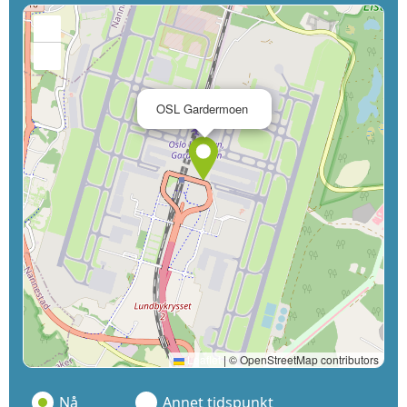
+
−
×
OSL Gardermoen
Leaflet
|
© OpenStreetMap contributors
Nå
Annet tidspunkt