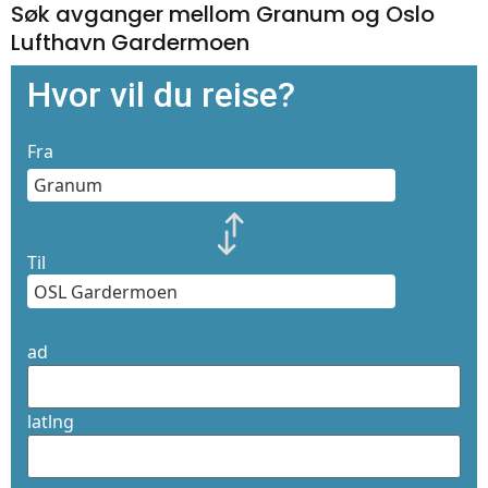
Søk avganger mellom Granum og Oslo
Lufthavn Gardermoen
Hvor vil du reise?
Fra
Til
ad
latlng