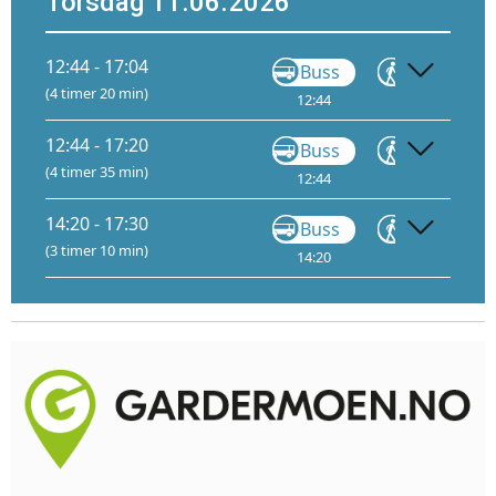
Torsdag 11.06.2026
12:44 - 17:04
Buss
Gå
(4 timer 20 min)
12:44
13:21
13:
12:44 - 17:20
Buss
Gå
(4 timer 35 min)
12:44
13:21
13:
14:20 - 17:30
Buss
Gå
(3 timer 10 min)
14:20
15:23
15