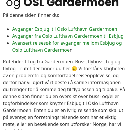
og
OSL Gardermoen
På denne siden finner du:
Avganger Esbjug til Oslo Lufthavn Gardermoen
Avganger fra Oslo Lufthavn Gardermoen til Esbjug
Avansert reisesøk for avganger mellom Esbjug og
Oslo Lufthavn Gardermoe
n
Rutetider til og fra Gardermoen. Buss, flybuss, tog og
flytog – rutetider finner du her 🙂 Vi forstår viktigheten
av en problemfri og komfortabel reiseopplevelse, og
derfor har vi gjort vårt beste i å samle informasjonen
du trenger for å komme deg til flyplassen og tilbake. På
denne siden finner du en oversikt over buss- og/eller
togforbindelser som knytter Esbjug til Oslo Lufthavn
Gardermoen. Enten du er en ivrig reisende som skal ut
på eventyr, en forretningsreisende som har et viktig
møte, eller en besøkende som utforsker Norge, har vi