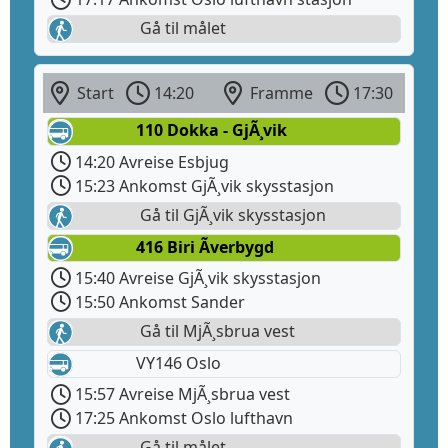
Gå til målet
Start
14:20
Framme
17:30
110 Dokka - GjÃ¸vik
14:20 Avreise Esbjug
15:23 Ankomst GjÃ¸vik skysstasjon
Gå til GjÃ¸vik skysstasjon
416 Biri Ãverbygd
15:40 Avreise GjÃ¸vik skysstasjon
15:50 Ankomst Sander
Gå til MjÃ¸sbrua vest
VY146 Oslo
15:57 Avreise MjÃ¸sbrua vest
17:25 Ankomst Oslo lufthavn
Gå til målet