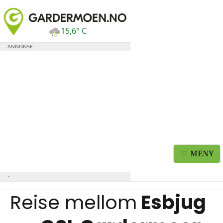
15,6° C
MENY
Reise mellom
Esbjug