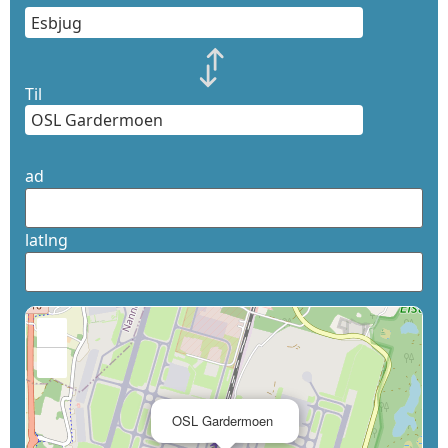
Til
ad
latlng
+
−
×
OSL Gardermoen