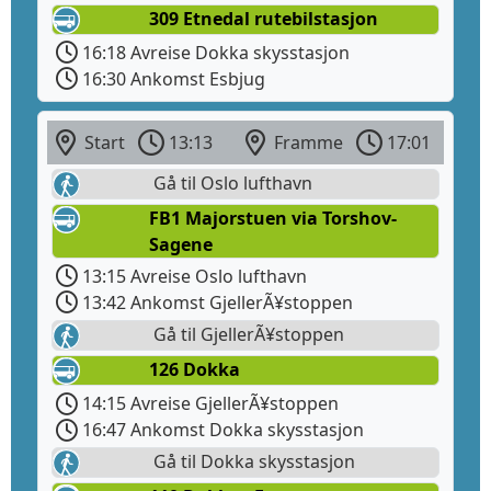
309 Etnedal rutebilstasjon
16:18 Avreise Dokka skysstasjon
16:30 Ankomst Esbjug
Start
13:13
Framme
17:01
Gå til Oslo lufthavn
FB1 Majorstuen via Torshov-
Sagene
13:15 Avreise Oslo lufthavn
13:42 Ankomst GjellerÃ¥stoppen
Gå til GjellerÃ¥stoppen
126 Dokka
14:15 Avreise GjellerÃ¥stoppen
16:47 Ankomst Dokka skysstasjon
Gå til Dokka skysstasjon