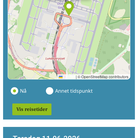
Leaflet
|
© OpenStreetMap contributors
Nå
Annet tidspunkt
Vis reisetider