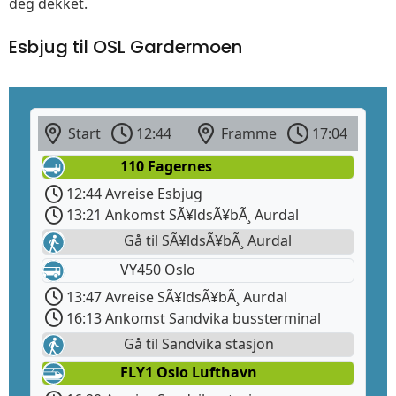
deg dekket.
Esbjug til OSL Gardermoen
Start
12:44
Framme
17:04
110 Fagernes
12:44 Avreise Esbjug
13:21 Ankomst SÃ¥ldsÃ¥bÃ¸ Aurdal
Gå til SÃ¥ldsÃ¥bÃ¸ Aurdal
VY450 Oslo
13:47 Avreise SÃ¥ldsÃ¥bÃ¸ Aurdal
16:13 Ankomst Sandvika bussterminal
Gå til Sandvika stasjon
FLY1 Oslo Lufthavn