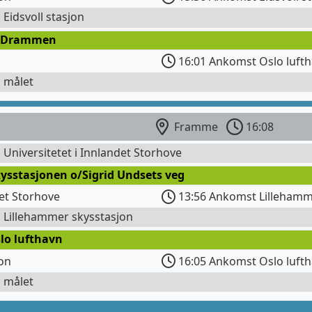
l Eidsvoll stasjon
 Drammen
16:01 Ankomst Oslo lufth
l målet
Framme
16:08
l Universitetet i Innlandet Storhove
ysstasjonen o/Sigrid Undsets veg
det Storhove
13:56 Ankomst Lillehamm
l Lillehammer skysstasjon
lo lufthavn
jon
16:05 Ankomst Oslo luft
l målet