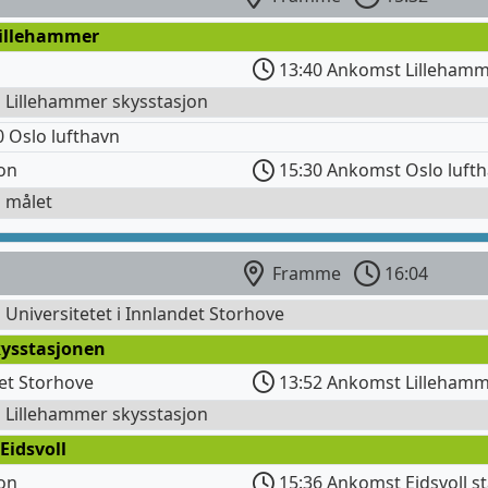
Lillehammer
13:40 Ankomst Lillehamm
l Lillehammer skysstasjon
 Oslo lufthavn
jon
15:30 Ankomst Oslo luft
l målet
Framme
16:04
l Universitetet i Innlandet Storhove
kysstasjonen
det Storhove
13:52 Ankomst Lillehamm
l Lillehammer skysstasjon
Eidsvoll
jon
15:36 Ankomst Eidsvoll s