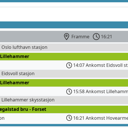
Framme
16:21
l Oslo lufthavn stasjon
 Lillehammer
14:07 Ankomst Eidsvoll s
l Eidsvoll stasjon
 Lillehammer
15:58 Ankomst Lillehamm
l Lillehammer skysstasjon
egalstad bru - Forset
jon
16:21 Ankomst Hovearm