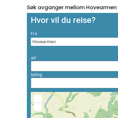
Søk avganger mellom Hovearmen 
Hvor vil du reise?
Fra
ad
latlng
+
−