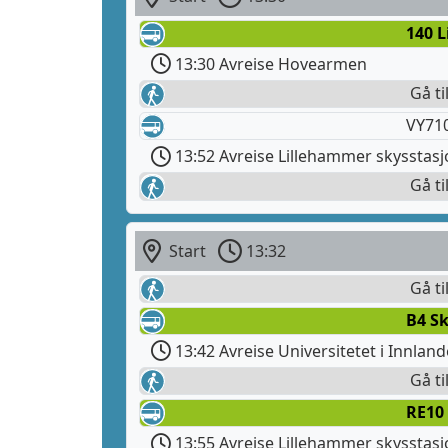
140 
13:30 Avreise Hovearmen
Gå ti
VY710
13:52 Avreise Lillehammer skysstas
Gå ti
Start
13:32
Gå ti
B4 S
13:42 Avreise Universitetet i Innlan
Gå ti
RE10 
13:55 Avreise Lillehammer skysstas