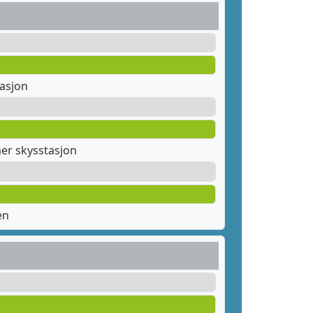
tasjon
er skysstasjon
en