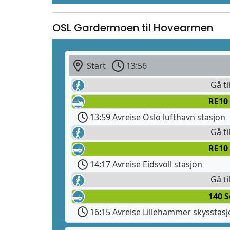
OSL Gardermoen til Hovearmen
Start
13:56
Gå ti
RE10
13:59 Avreise Oslo lufthavn stasjon
Gå ti
RE10
14:17 Avreise Eidsvoll stasjon
Gå ti
140 S
16:15 Avreise Lillehammer skysstas