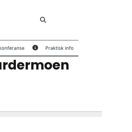
konferanse
Praktisk info
ardermoen