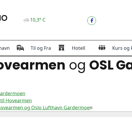
10,3° C
havn
Til og Fra
Hotell
Kurs og 
ovearmen
og
OSL G
 Gardermoen
 til Hovearmen
 Hovearmen og Oslo Lufthavn Gardermoe
n