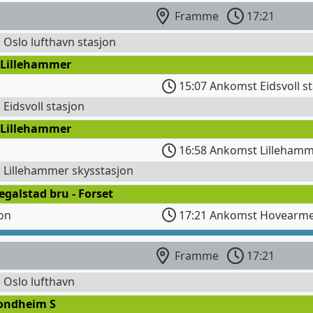
Framme
17:21
l Oslo lufthavn stasjon
 Lillehammer
15:07 Ankomst Eidsvoll s
l Eidsvoll stasjon
 Lillehammer
16:58 Ankomst Lillehamm
l Lillehammer skysstasjon
egalstad bru - Forset
jon
17:21 Ankomst Hovearm
Framme
17:21
l Oslo lufthavn
rondheim S