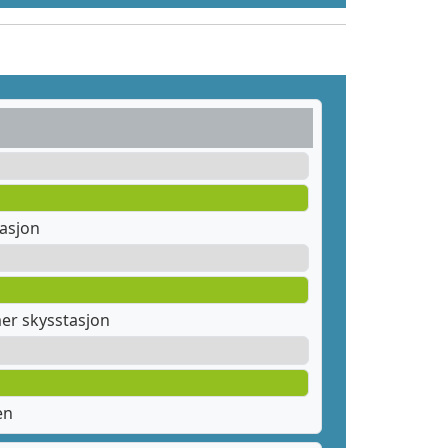
tasjon
er skysstasjon
en