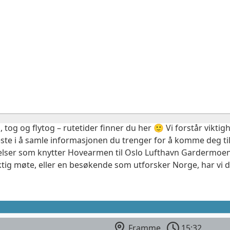
, tog og flytog – rutetider finner du her 🙂 Vi forstår vikt
este i å samle informasjonen du trenger for å komme deg til
delser som knytter Hovearmen til Oslo Lufthavn Gardermoen.
ktig møte, eller en besøkende som utforsker Norge, har vi 
Framme
15:32