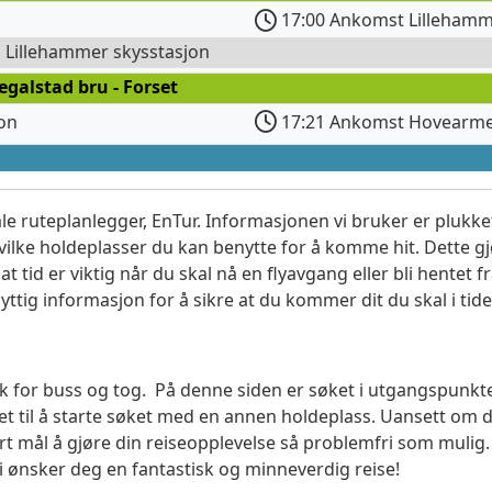
17:00 Ankomst Lillehamm
l Lillehammer skysstasjon
egalstad bru - Forset
jon
17:21 Ankomst Hovearm
le ruteplanlegger, EnTur. Informasjonen vi bruker er plukket
vilke holdeplasser du kan benytte for å komme hit. Dette gjø
t tid er viktig når du skal nå en flyavgang eller bli hentet fr
yttig informasjon for å sikre at du kommer dit du skal i tide
søk for buss og tog. På denne siden er søket i utgangspunk
t til å starte søket med en annen holdeplass. Uansett o
vårt mål å gjøre din reiseopplevelse så problemfri som mulig
Vi ønsker deg en fantastisk og minneverdig reise!