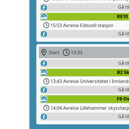
Gå ti
RE10
15:53 Avreise Eidsvoll stasjon
Gå ti
Start
13:33
Gå ti
B2 Sk
13:43 Avreise Universitetet i Innlan
Gå ti
F6 Os
14:04 Avreise Lillehammer skysstas
Gå ti