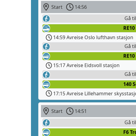
Start
14:56
Gå ti
RE10
14:59 Avreise Oslo lufthavn stasjon
Gå ti
RE10
15:17 Avreise Eidsvoll stasjon
Gå ti
140 S
17:15 Avreise Lillehammer skysstas
Start
14:51
Gå ti
F6 T