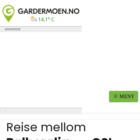
14,1° C
MENY
Reise mellom