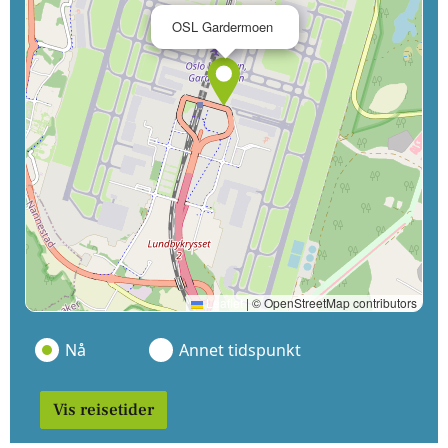
×
OSL Gardermoen
Leaflet
|
© OpenStreetMap contributors
Nå
Annet tidspunkt
Vis reisetider