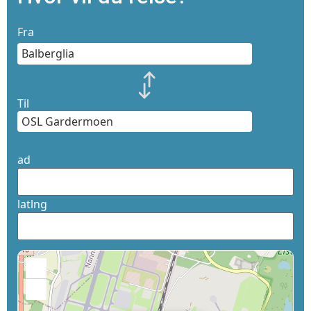
Fra
Til
ad
latlng
+
−