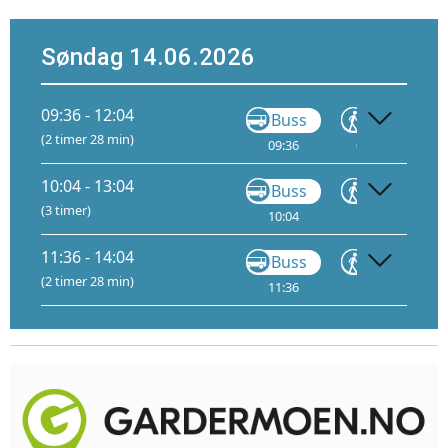
Søndag 14.06.2026
09:36 - 12:04
Buss
Gå
(2 timer 28 min)
09:36
09:48
0
10:04 - 13:04
Buss
Gå
(3 timer)
10:04
10:15
1
11:36 - 14:04
Buss
Gå
(2 timer 28 min)
11:36
11:48
1