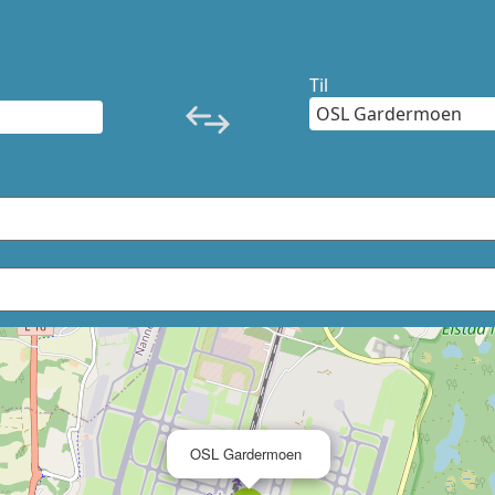
Til
×
OSL Gardermoen