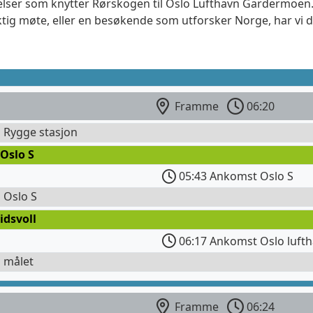
delser som knytter Rørskogen til Oslo Lufthavn Gardermoen. 
ktig møte, eller en besøkende som utforsker Norge, har vi 
Framme
06:20
l Rygge stasjon
Oslo S
05:43 Ankomst Oslo S
l Oslo S
idsvoll
06:17 Ankomst Oslo lufth
l målet
Framme
06:24