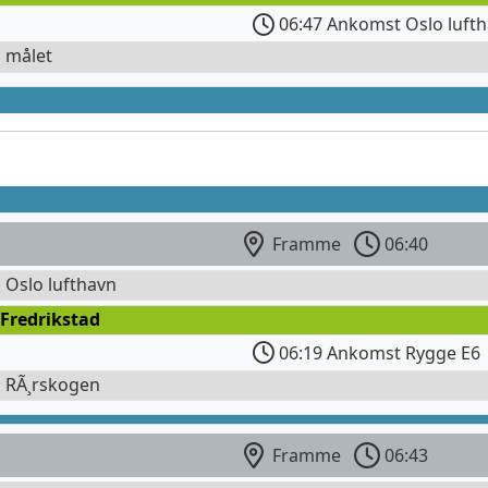
06:47 Ankomst Oslo lufth
l målet
Framme
06:40
l Oslo lufthavn
Fredrikstad
06:19 Ankomst Rygge E6
l RÃ¸rskogen
Framme
06:43