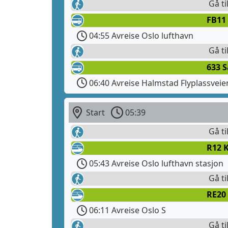
Gå ti
FB11 
04:55 Avreise Oslo lufthavn
Gå ti
633 
06:40 Avreise Halmstad Flyplassveie
Start
05:39
Gå ti
R12 
05:43 Avreise Oslo lufthavn stasjon
Gå ti
RE20
06:11 Avreise Oslo S
Gå ti