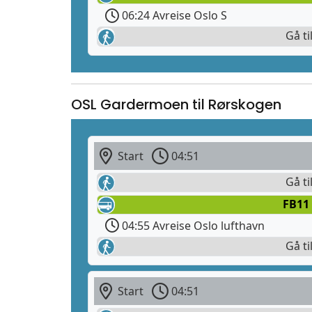
06:24 Avreise Oslo S
Gå ti
OSL Gardermoen til Rørskogen
Start
04:51
Gå ti
FB11 
04:55 Avreise Oslo lufthavn
Gå ti
Start
04:51