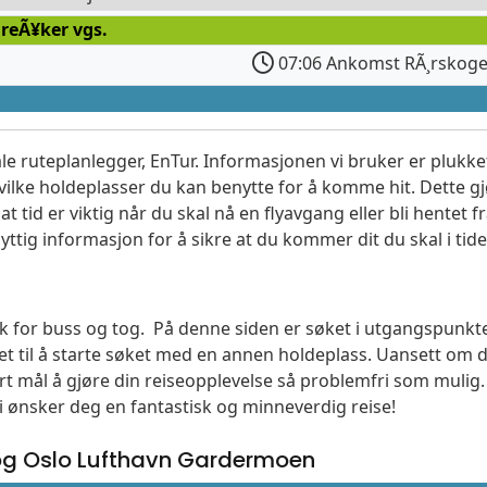
reÃ¥ker vgs.
07:06 Ankomst RÃ¸rskog
le ruteplanlegger, EnTur. Informasjonen vi bruker er plukket
vilke holdeplasser du kan benytte for å komme hit. Dette gjø
t tid er viktig når du skal nå en flyavgang eller bli hentet fr
yttig informasjon for å sikre at du kommer dit du skal i tide
søk for buss og tog. På denne siden er søket i utgangspunk
t til å starte søket med en annen holdeplass. Uansett o
vårt mål å gjøre din reiseopplevelse så problemfri som mulig
Vi ønsker deg en fantastisk og minneverdig reise!
g Oslo Lufthavn Gardermoen