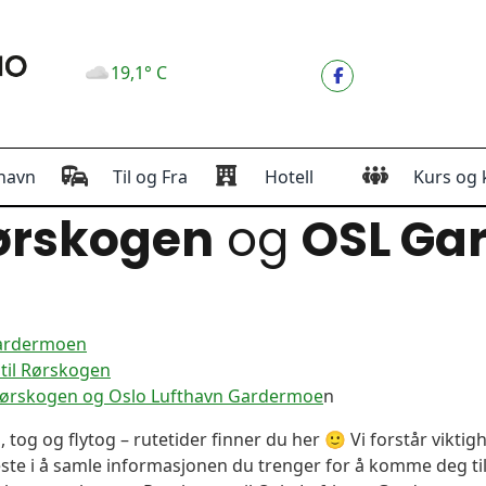
19,1° C
havn
Til og Fra
Hotell
Kurs og 
ørskogen
og
OSL Ga
Gardermoen
til Rørskogen
 Rørskogen og Oslo Lufthavn Gardermoe
n
, tog og flytog – rutetider finner du her 🙂 Vi forstår vikt
este i å samle informasjonen du trenger for å komme deg til