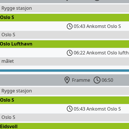
l Rygge stasjon
Oslo S
05:43 Ankomst Oslo S
l Oslo S
 Oslo Lufthavn
06:22 Ankomst Oslo lufth
l målet
Framme
06:50
l Rygge stasjon
Oslo S
05:43 Ankomst Oslo S
l Oslo S
Eidsvoll