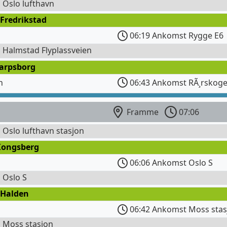
l Oslo lufthavn
Fredrikstad
06:19 Ankomst Rygge E6
l Halmstad Flyplassveien
Sarpsborg
n
06:43 Ankomst RÃ¸rskog
Framme
07:06
l Oslo lufthavn stasjon
Kongsberg
06:06 Ankomst Oslo S
l Oslo S
 Halden
06:42 Ankomst Moss stas
l Moss stasjon