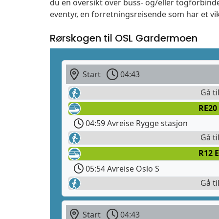
du en oversikt over buss- og/eller togforbin
eventyr, en forretningsreisende som har et vi
Rørskogen til OSL Gardermoen
Start
04:43
Gå ti
RE20 
04:59 Avreise Rygge stasjon
Gå ti
R12 E
05:54 Avreise Oslo S
Gå ti
Start
04:43