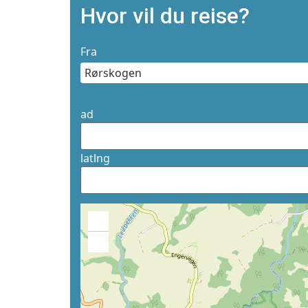
Hvor vil du reise?
Fra
ad
latlng
+
−