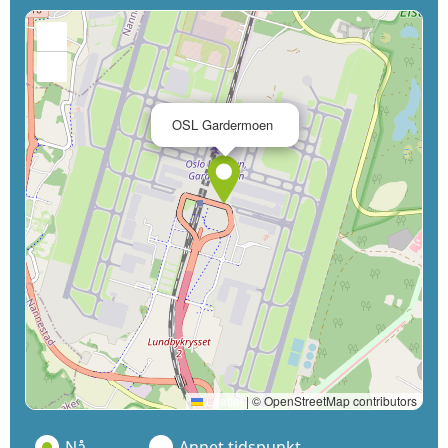
+
−
×
OSL Gardermoen
Leaflet
|
© OpenStreetMap contributors
Nå
Annet tidspunkt