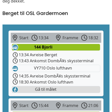
deg dekket.
Berget til OSL Gardermoen
Start
13:34
Framme
18:32
144 Bjorli
13:34 Avreise Berget
13:43 Ankomst DombÃ¥s skyssterminal
VY710 Oslo lufthavn
14:35 Avreise DombÃ¥s skyssterminal
18:30 Ankomst Oslo lufthavn
Gå til målet
Start
15:44
Framme
21:06