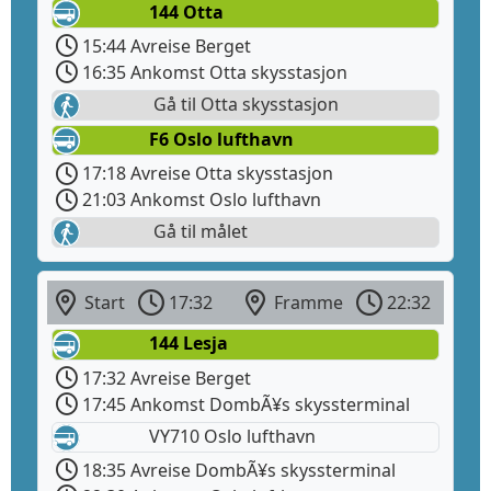
144 Otta
15:44 Avreise Berget
16:35 Ankomst Otta skysstasjon
Gå til Otta skysstasjon
F6 Oslo lufthavn
17:18 Avreise Otta skysstasjon
21:03 Ankomst Oslo lufthavn
Gå til målet
Start
17:32
Framme
22:32
144 Lesja
17:32 Avreise Berget
17:45 Ankomst DombÃ¥s skyssterminal
VY710 Oslo lufthavn
18:35 Avreise DombÃ¥s skyssterminal