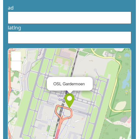
ad
latlng
+
−
×
OSL Gardermoen