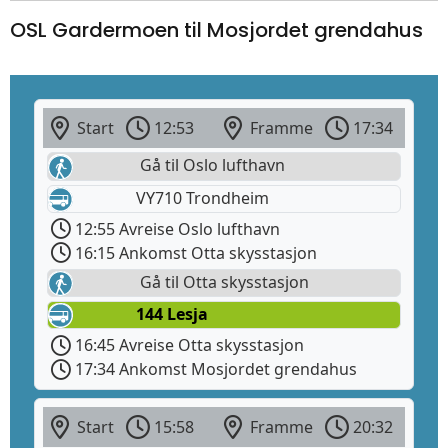
OSL Gardermoen til Mosjordet grendahus
Start
12:53
Framme
17:34
Gå til Oslo lufthavn
VY710 Trondheim
12:55 Avreise Oslo lufthavn
16:15 Ankomst Otta skysstasjon
Gå til Otta skysstasjon
144 Lesja
16:45 Avreise Otta skysstasjon
17:34 Ankomst Mosjordet grendahus
Start
15:58
Framme
20:32