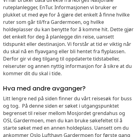
Vi har bruker data direkte fra Norges Nasjonale
ruteplanlegger, EnTur. Informasjonen vi bruker er
plukket ut med øye for å gjøre det enkelt å finne hvilke
ruter som går til/fra Gardermoen, og hvilke
holdeplasser du kan benytte for å komme hit. Dette gjør
det enkelt for deg å planlegge din reise, uansett
tidspunkt eller destinasjon. Vi forstår at tid er viktig når
du skal nå en flyavgang eller bli hentet fra flyplassen.
Derfor gir vi deg tilgang til oppdaterte tidstabeller,
reiseruter og annen nyttig informasjon for å sikre at du
kommer dit du skal i tide.
Hva med andre avganger?
Litt lengre ned på siden finner du vårt reisesøk for buss
og tog. På denne siden er søket i utgangspunktet
begrenset til reiser mellom Mosjordet grendahus og
OSL Gardermoen, men du kan bruke søkefeltet til å
starte søket med en annen holdeplass. Uansett om du
ankommer Oslo Lufthavn Gardermoen for første gang