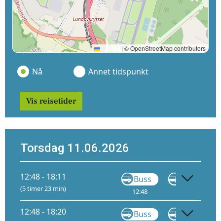
Leaflet
|
© OpenStreetMap contributors
Nå
Annet tidspunkt
Vis reisetider
Torsdag 11.06.2026
12:48 - 18:11
Buss
Buss
F6
(5 timer 23 min)
12:48
13:18
12:48 - 18:20
Buss
Buss
F6