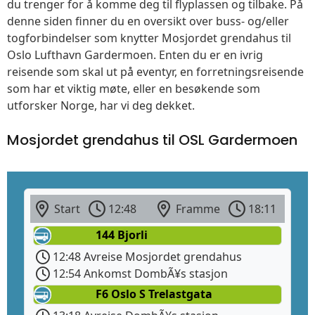
du trenger for å komme deg til flyplassen og tilbake. På
denne siden finner du en oversikt over buss- og/eller
togforbindelser som knytter Mosjordet grendahus til
Oslo Lufthavn Gardermoen. Enten du er en ivrig
reisende som skal ut på eventyr, en forretningsreisende
som har et viktig møte, eller en besøkende som
utforsker Norge, har vi deg dekket.
Mosjordet grendahus til OSL Gardermoen
Start
12:48
Framme
18:11
144 Bjorli
12:48 Avreise Mosjordet grendahus
12:54 Ankomst DombÃ¥s stasjon
F6 Oslo S Trelastgata