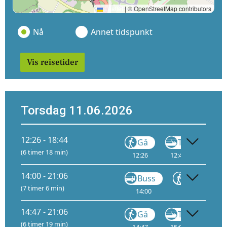
Leaflet
|
© OpenStreetMap contributors
Nå
Annet tidspunkt
Vis reisetider
Torsdag 11.06.2026
12:26 - 18:44
Gå
Tog
(6 timer 18 min)
12:26
12:47
1
13:
14:00 - 21:06
Buss
Gå
(7 timer 6 min)
14:00
14:09
15
14:47 - 21:06
Gå
Tog
(6 timer 19 min)
14:47
15:08
1
15: