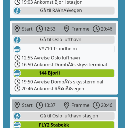
19:03 Ankomst Bjorli stasjon
Gå til RÃ¥nÃ¥vegen
Start
12:53
Framme
20:46
Gå til Oslo lufthavn
VY710 Trondheim
12:55 Avreise Oslo lufthavn
16:50 Ankomst DombÃ¥s skyssterminal
144 Bjorli
19:50 Avreise DombÃ¥s skyssterminal
20:46 Ankomst RÃ¥nÃ¥vegen
Start
13:37
Framme
20:46
Gå til Oslo lufthavn stasjon
FLY2 Stabekk