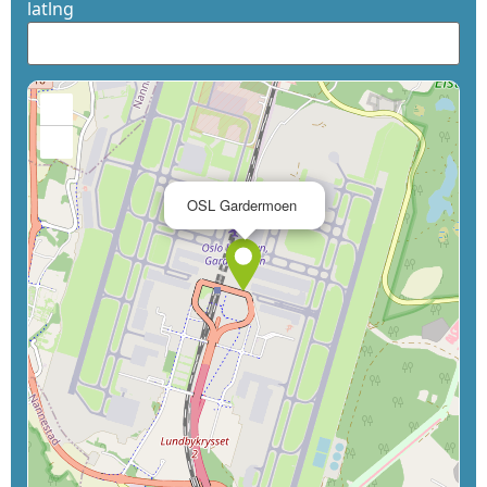
latlng
+
−
×
OSL Gardermoen