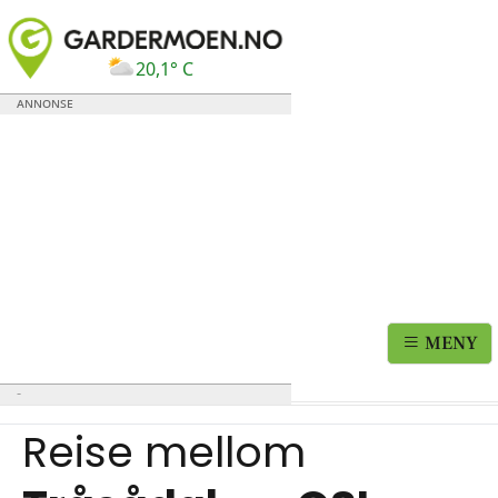
20,1° C
MENY
Reise mellom