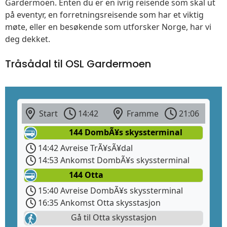
Gardermoen. Enten du er en ivrig reisende som skal ut
på eventyr, en forretningsreisende som har et viktig
møte, eller en besøkende som utforsker Norge, har vi
deg dekket.
Tråsådal til OSL Gardermoen
Start
14:42
Framme
21:06
144 DombÃ¥s skyssterminal
14:42 Avreise TrÃ¥sÃ¥dal
14:53 Ankomst DombÃ¥s skyssterminal
144 Otta
15:40 Avreise DombÃ¥s skyssterminal
16:35 Ankomst Otta skysstasjon
Gå til Otta skysstasjon