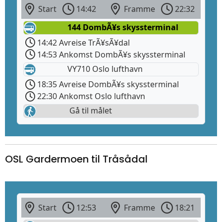
Start
14:42
Framme
22:32
144 DombÃ¥s skyssterminal
14:42 Avreise TrÃ¥sÃ¥dal
14:53 Ankomst DombÃ¥s skyssterminal
VY710 Oslo lufthavn
18:35 Avreise DombÃ¥s skyssterminal
22:30 Ankomst Oslo lufthavn
Gå til målet
OSL Gardermoen til Tråsådal
Start
12:53
Framme
18:21