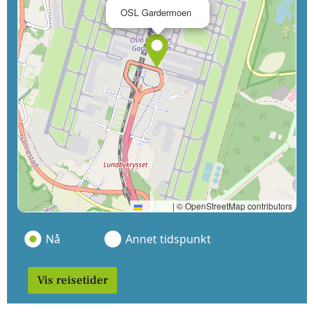
×
OSL Gardermoen
Leaflet
|
© OpenStreetMap contributors
Nå
Annet tidspunkt
Vis reisetider