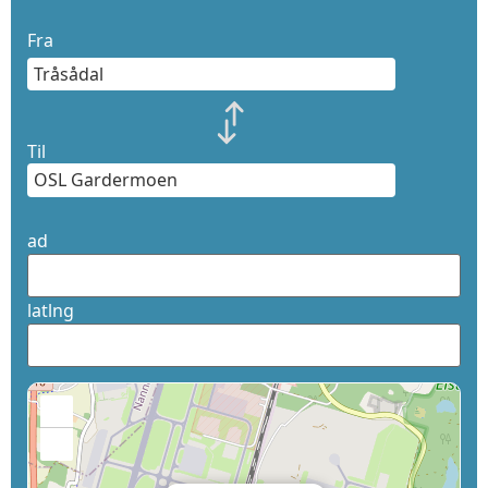
Fra
Til
ad
latlng
+
−