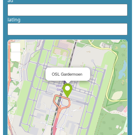
ad
latlng
+
−
×
OSL Gardermoen