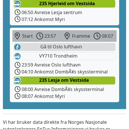
235 Hjerleid om Vestsida
06:50 Avreise Lesja sentrum
07:12 Ankomst Myri
Start
23:57
Framme
08:07
Gå til Oslo lufthavn
VY710 Trondheim
23:59 Avreise Oslo lufthavn
04:10 Ankomst DombÃ¥s skyssterminal
235 Lesja om Vestsida
08:00 Avreise DombÃ¥s skyssterminal
08:07 Ankomst Myri
Vi har bruker data direkte fra Norges Nasjonale
ruteplanlegger, EnTur. Informasjonen vi bruker er