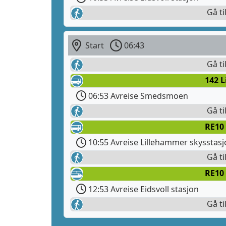
Gå ti
Start
06:43
Gå t
142 
06:53 Avreise Smedsmoen
Gå ti
RE10 
10:55 Avreise Lillehammer skysstas
Gå ti
RE10
12:53 Avreise Eidsvoll stasjon
Gå ti