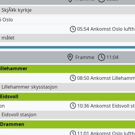
l SkjÃ¥k kyrkje
6 Oslo
05:54 Ankomst Oslo luft
l målet
Framme
11:04
Lillehammer
08:50 Ankomst Lillehamm
l Lillehammer skysstasjon
Eidsvoll
jon
10:36 Ankomst Eidsvoll s
l Eidsvoll stasjon
 Drammen
11:01 Ankomst Oslo lufth