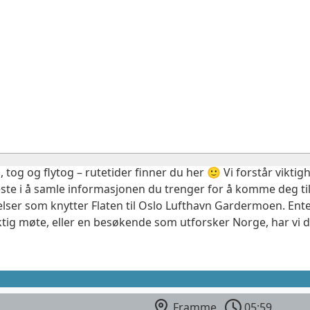
, tog og flytog – rutetider finner du her 🙂 Vi forstår vikt
este i å samle informasjonen du trenger for å komme deg til
elser som knytter Flaten til Oslo Lufthavn Gardermoen. Ente
ktig møte, eller en besøkende som utforsker Norge, har vi 
Framme
05:59