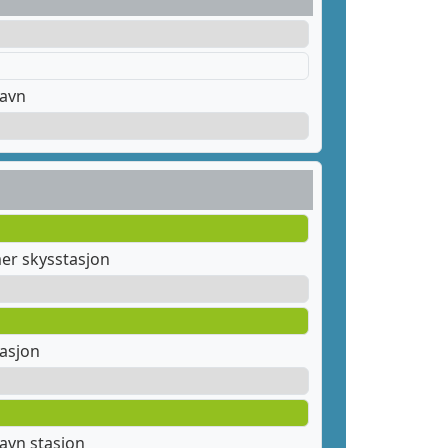
havn
er skysstasjon
tasjon
avn stasjon