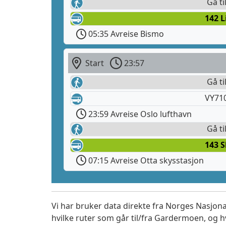
Gå ti
142 
05:35 Avreise Bismo
Start
23:57
Gå ti
VY71
23:59 Avreise Oslo lufthavn
Gå ti
143 
07:15 Avreise Otta skysstasjon
Vi har bruker data direkte fra Norges Nasjona
hvilke ruter som går til/fra Gardermoen, og h