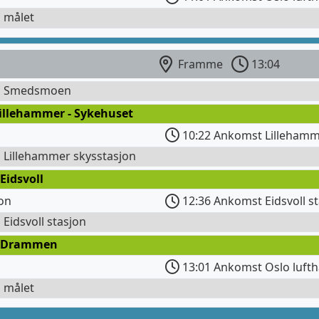
l målet
Framme
13:04
il Smedsmoen
Lillehammer - Sykehuset
10:22 Ankomst Lillehamm
l Lillehammer skysstasjon
Eidsvoll
jon
12:36 Ankomst Eidsvoll s
l Eidsvoll stasjon
 Drammen
13:01 Ankomst Oslo lufth
l målet