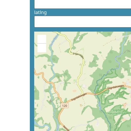
latlng
+
−