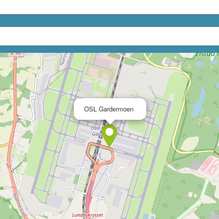
×
OSL Gardermoen