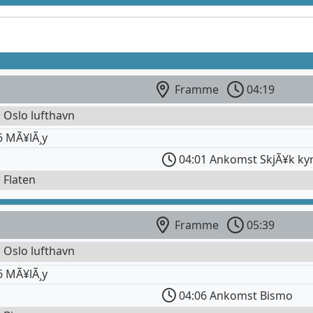
Framme
04:19
l Oslo lufthavn
6 MÃ¥lÃ¸y
04:01 Ankomst SkjÃ¥k kyr
l Flaten
Framme
05:39
l Oslo lufthavn
6 MÃ¥lÃ¸y
04:06 Ankomst Bismo