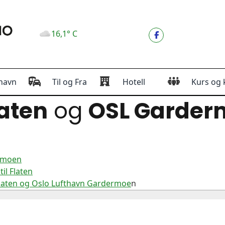
16,1° C
havn
Til og Fra
Hotell
Kurs og 
aten
og
OSL Garder
ermoen
il Flaten
Flaten og Oslo Lufthavn Gardermoe
n