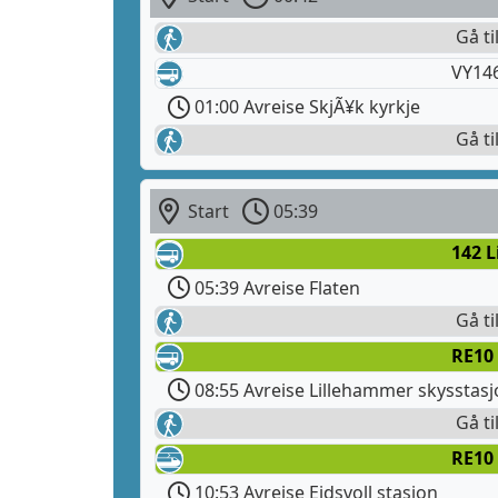
Gå ti
VY14
01:00 Avreise SkjÃ¥k kyrkje
Gå ti
Start
05:39
142 
05:39 Avreise Flaten
Gå ti
RE10 
08:55 Avreise Lillehammer skysstas
Gå ti
RE10
10:53 Avreise Eidsvoll stasjon