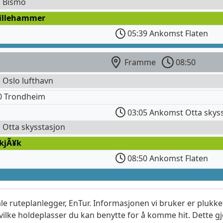
l Bismo
Lillehammer
05:39 Ankomst Flaten
Framme
08:50
l Oslo lufthavn
0 Trondheim
03:05 Ankomst Otta skys
l Otta skysstasjon
SkjÃ¥k
08:50 Ankomst Flaten
le ruteplanlegger, EnTur. Informasjonen vi bruker er plukket
vilke holdeplasser du kan benytte for å komme hit. Dette gjø