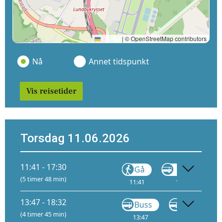
Leaflet
|
© OpenStreetMap contributors
Nå
Annet tidspunkt
Vis reisetider
Torsdag 11.06.2026
11:41 - 17:30
Gå
VY146
(5 timer 48 min)
11:41
11:56
13:47 - 18:32
Buss
VY710
(4 timer 45 min)
13:47
15:15
A