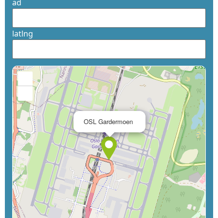
ad
latlng
+
−
×
OSL Gardermoen