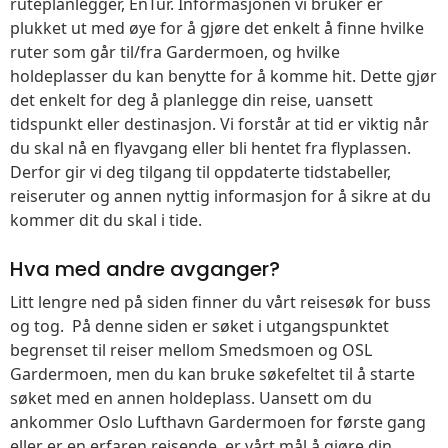
ruteplanlegger, EnTur. Informasjonen vi bruker er
plukket ut med øye for å gjøre det enkelt å finne hvilke
ruter som går til/fra Gardermoen, og hvilke
holdeplasser du kan benytte for å komme hit. Dette gjør
det enkelt for deg å planlegge din reise, uansett
tidspunkt eller destinasjon. Vi forstår at tid er viktig når
du skal nå en flyavgang eller bli hentet fra flyplassen.
Derfor gir vi deg tilgang til oppdaterte tidstabeller,
reiseruter og annen nyttig informasjon for å sikre at du
kommer dit du skal i tide.
Hva med andre avganger?
Litt lengre ned på siden finner du vårt reisesøk for buss
og tog. På denne siden er søket i utgangspunktet
begrenset til reiser mellom Smedsmoen og OSL
Gardermoen, men du kan bruke søkefeltet til å starte
søket med en annen holdeplass. Uansett om du
ankommer Oslo Lufthavn Gardermoen for første gang
eller er en erfaren reisende, er vårt mål å gjøre din