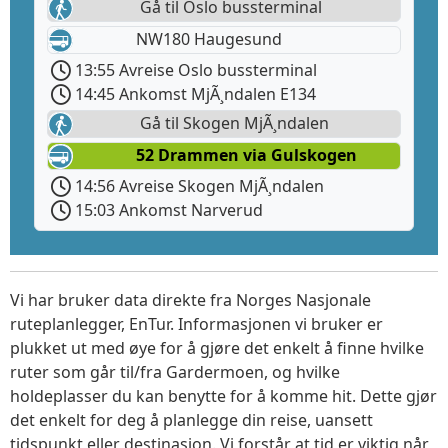
Gå til Oslo bussterminal
NW180 Haugesund
13:55 Avreise Oslo bussterminal
14:45 Ankomst MjÃ¸ndalen E134
Gå til Skogen MjÃ¸ndalen
52 Drammen via Gulskogen
14:56 Avreise Skogen MjÃ¸ndalen
15:03 Ankomst Narverud
Vi har bruker data direkte fra Norges Nasjonale
ruteplanlegger, EnTur. Informasjonen vi bruker er
plukket ut med øye for å gjøre det enkelt å finne hvilke
ruter som går til/fra Gardermoen, og hvilke
holdeplasser du kan benytte for å komme hit. Dette gjør
det enkelt for deg å planlegge din reise, uansett
tidspunkt eller destinasjon. Vi forstår at tid er viktig når