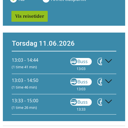
Vis reisetider
Torsdag 11.06.2026
13:03 - 14:44
Buss
Gå
(1 time 41 min)
13:03
13:10
13:03 - 14:50
Buss
Gå
(1 time 46 min)
13:03
13:10
13:33 - 15:00
Buss
Gå
(1 time 26 min)
13:33
13:49
13