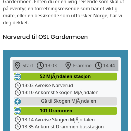
Gardermoen. Enten du er en ivrig reisende som skal ut
på eventyr, en forretningsreisende som har et viktig
møte, eller en besøkende som utforsker Norge, har vi
deg dekket.
Narverud til OSL Gardermoen
Start
13:03
Framme
14:44
52 MjÃ¸ndalen stasjon
13:03 Avreise Narverud
13:10 Ankomst Skogen MjÃ¸ndalen
Gå til Skogen MjÃ¸ndalen
101 Drammen
13:14 Avreise Skogen MjÃ¸ndalen
13:35 Ankomst Drammen busstasjon