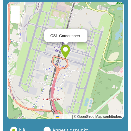
+
−
×
OSL Gardermoen
Leaflet
|
© OpenStreetMap contributors
Nå
Annet tidspunkt