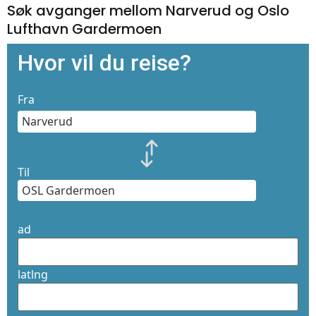
Søk avganger mellom Narverud og Oslo
Lufthavn Gardermoen
Hvor vil du reise?
Fra
Til
ad
latlng