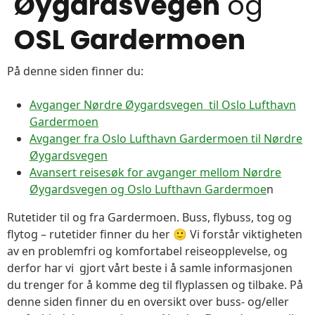
Øygardsvegen
og
OSL Gardermoen
På denne siden finner du:
Avganger Nørdre Øygardsvegen til Oslo Lufthavn
Gardermoen
Avganger fra Oslo Lufthavn Gardermoen til Nørdre
Øygardsvegen
Avansert reisesøk for avganger mellom Nørdre
Øygardsvegen og Oslo Lufthavn Gardermoe
n
Rutetider til og fra Gardermoen. Buss, flybuss, tog og
flytog – rutetider finner du her 🙂 Vi forstår viktigheten
av en problemfri og komfortabel reiseopplevelse, og
derfor har vi gjort vårt beste i å samle informasjonen
du trenger for å komme deg til flyplassen og tilbake. På
denne siden finner du en oversikt over buss- og/eller