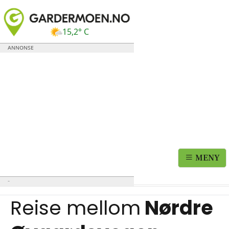
15,2° C
MENY
Reise mellom
Nørdre