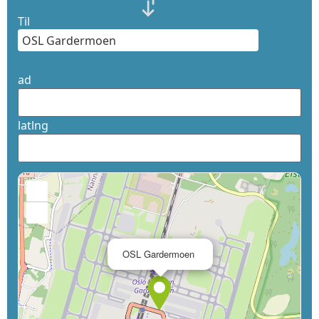
Til
ad
latlng
+
−
×
OSL Gardermoen