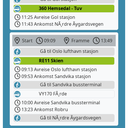
360 Hemsedal - Tuv
11:25 Avreise Gol stasjon
11:43 Ankomst NÃ¸rdre Ãygardsvegen
Start
09:09
Framme
13:49
Gå til Oslo lufthavn stasjon
RE11 Skien
09:13 Avreise Oslo lufthavn stasjon
09:53 Ankomst Sandvika stasjon
Gå til Sandvika bussterminal
VY170 FÃ¸rde
10:00 Avreise Sandvika bussterminal
13:23 Ankomst Robru
Gå til NÃ¸rdre Ãygardsvegen