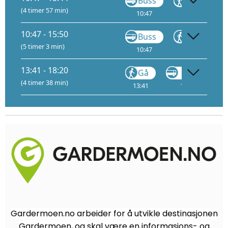
Buss
Gå
(4 timer 57 min)
10:47
11:00
11
10:47 - 15:50
Buss
Gå
(5 timer 3 min)
10:47
11:00
11
13:41 - 18:20
Gå
VY170
(4 timer 38 min)
13:41
14:07
Gardermoen.no arbeider for å utvikle destinasjonen
Gardermoen, og skal være en informasjons- og