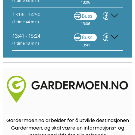
(1 time 38 min)
13:06
13:46
13:06 - 14:50
Buss
Gå
(1 time 44 min)
13:06
13:46
14
13:41 - 15:24
Buss
Gå
(1 time 43 min)
13:41
13:43
13:
Gardermoen.no arbeider for å utvikle destinasjonen
Gardermoen, og skal være en informasjons- og