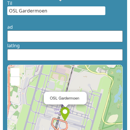
Til
ad
latlng
+
−
×
OSL Gardermoen