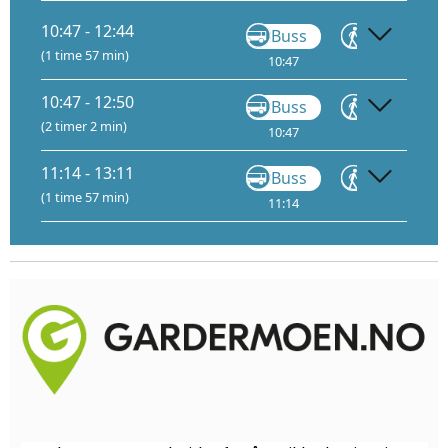
10:47 - 12:44
Buss
Gå
(1 time 57 min)
10:47
10:55
11
10:47 - 12:50
Buss
Gå
(2 timer 2 min)
10:47
10:55
11
11:14 - 13:11
Buss
Gå
(1 time 57 min)
11:14
11:27
11: