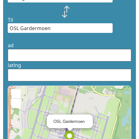
Til
ad
latlng
+
−
×
OSL Gardermoen