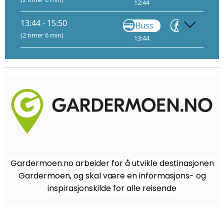
12:44
12:55
13
13:44 - 15:50
Buss
Gå
(2 timer 6 min)
13:44
13:55
14
Gardermoen.no arbeider for å utvikle destinasjonen
Gardermoen, og skal være en informasjons- og
inspirasjonskilde for alle reisende