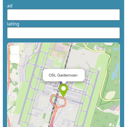
ad
latlng
+
−
×
OSL Gardermoen