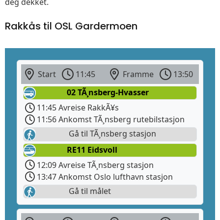
deg dekket.
Rakkås til OSL Gardermoen
Start
11:45
Framme
13:50
02 TÃ¸nsberg-Hvasser
11:45 Avreise RakkÃ¥s
11:56 Ankomst TÃ¸nsberg rutebilstasjon
Gå til TÃ¸nsberg stasjon
RE11 Eidsvoll
12:09 Avreise TÃ¸nsberg stasjon
13:47 Ankomst Oslo lufthavn stasjon
Gå til målet