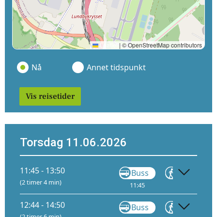
Leaflet
|
© OpenStreetMap contributors
Nå
Annet tidspunkt
Vis reisetider
Torsdag 11.06.2026
11:45 - 13:50
Buss
Gå
(2 timer 4 min)
11:45
11:56
12
12:44 - 14:50
Buss
Gå
(2 timer 6 min)