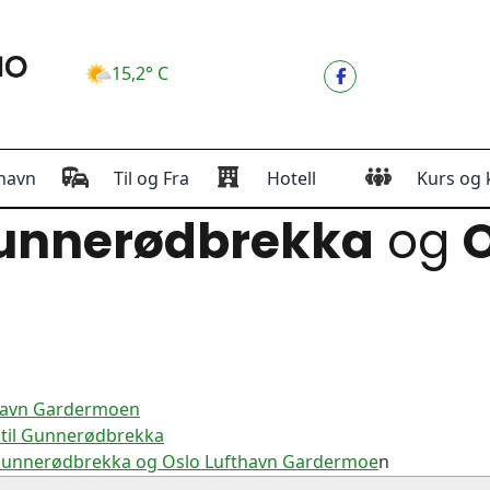
15,2° C
havn
Til og Fra
Hotell
Kurs og 
unnerødbrekka
og
thavn Gardermoen
 til Gunnerødbrekka
 Gunnerødbrekka og Oslo Lufthavn Gardermoe
n