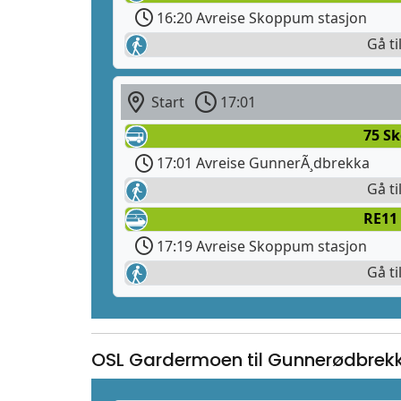
16:20 Avreise Skoppum stasjon
Gå ti
Start
17:01
75 S
17:01 Avreise GunnerÃ¸dbrekka
Gå ti
RE11 
17:19 Avreise Skoppum stasjon
Gå ti
OSL Gardermoen til Gunnerødbrek