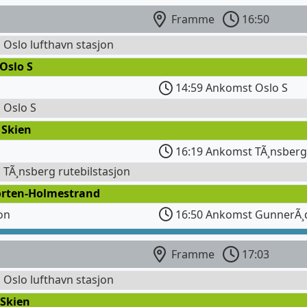
Framme
16:50
l Oslo lufthavn stasjon
Oslo S
14:59 Ankomst Oslo S
l Oslo S
 Skien
16:19 Ankomst TÃ¸nsberg
l TÃ¸nsberg rutebilstasjon
orten-Holmestrand
on
16:50 Ankomst GunnerÃ¸
Framme
17:03
l Oslo lufthavn stasjon
 Skien