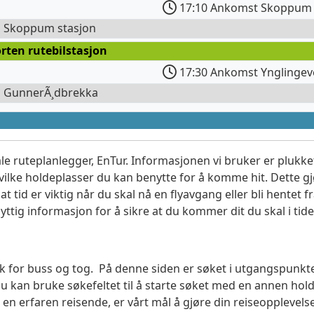
17:10 Ankomst Skoppum 
l Skoppum stasjon
rten rutebilstasjon
17:30 Ankomst Ynglingev
l GunnerÃ¸dbrekka
le ruteplanlegger, EnTur. Informasjonen vi bruker er plukket
vilke holdeplasser du kan benytte for å komme hit. Dette gjø
t tid er viktig når du skal nå en flyavgang eller bli hentet fr
yttig informasjon for å sikre at du kommer dit du skal i tide
søk for buss og tog. På denne siden er søket i utgangspunkte
an bruke søkefeltet til å starte søket med en annen ho
en erfaren reisende, er vårt mål å gjøre din reiseopplevel