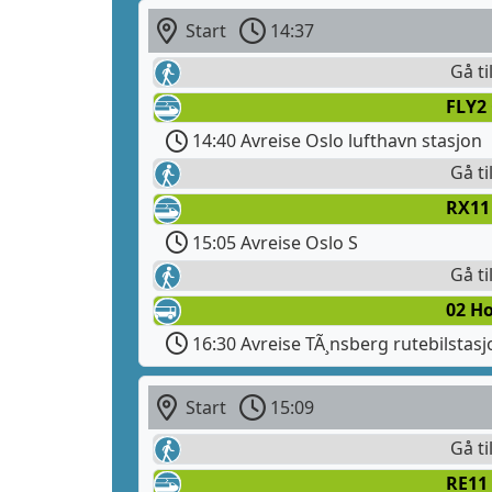
Start
14:37
Gå ti
FLY2 
14:40 Avreise Oslo lufthavn stasjon
Gå ti
RX11
15:05 Avreise Oslo S
Gå ti
02 H
16:30 Avreise TÃ¸nsberg rutebilstasj
Start
15:09
Gå ti
RE11