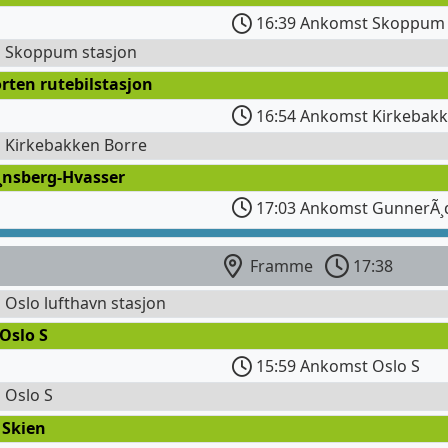
16:39 Ankomst Skoppum 
l Skoppum stasjon
rten rutebilstasjon
16:54 Ankomst Kirkebakk
l Kirkebakken Borre
¸nsberg-Hvasser
17:03 Ankomst GunnerÃ¸
Framme
17:38
l Oslo lufthavn stasjon
Oslo S
15:59 Ankomst Oslo S
l Oslo S
 Skien