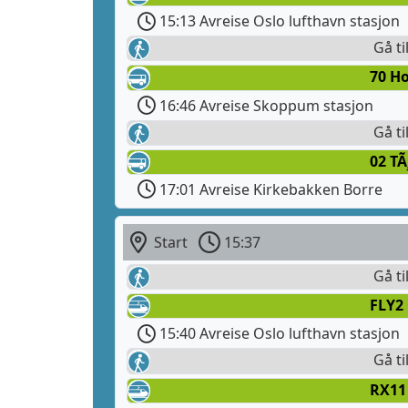
15:13 Avreise Oslo lufthavn stasjon
Gå ti
70 Ho
16:46 Avreise Skoppum stasjon
Gå ti
02 TÃ
17:01 Avreise Kirkebakken Borre
Start
15:37
Gå ti
FLY2 
15:40 Avreise Oslo lufthavn stasjon
Gå ti
RX11