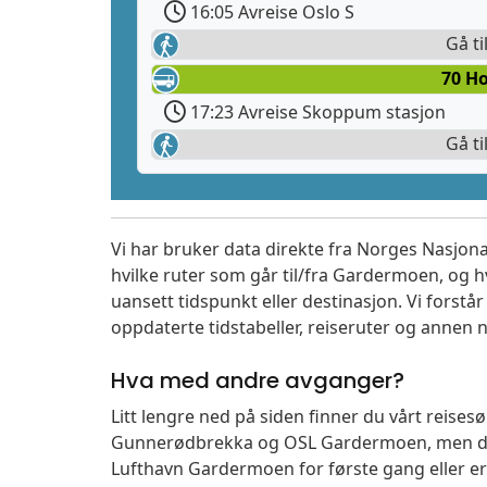
16:05 Avreise Oslo S
Gå ti
70 Ho
17:23 Avreise Skoppum stasjon
Gå ti
Vi har bruker data direkte fra Norges Nasjona
hvilke ruter som går til/fra Gardermoen, og h
uansett tidspunkt eller destinasjon. Vi forstår a
oppdaterte tidstabeller, reiseruter og annen n
Hva med andre avganger?
Litt lengre ned på siden finner du vårt reise
Gunnerødbrekka og OSL Gardermoen, men du k
Lufthavn Gardermoen for første gang eller er 