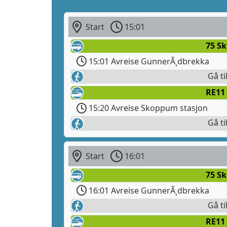
Start
15:01
75 S
15:01 Avreise GunnerÃ¸dbrekka
Gå ti
RE11 
15:20 Avreise Skoppum stasjon
Gå ti
Start
16:01
75 S
16:01 Avreise GunnerÃ¸dbrekka
Gå ti
RE11 