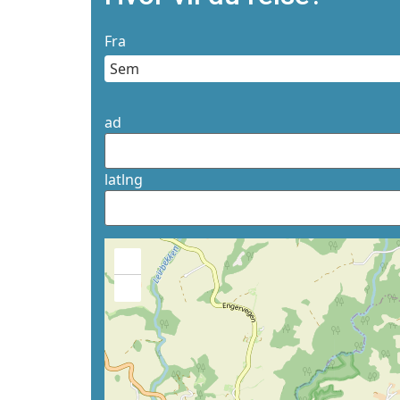
Fra
ad
latlng
+
−