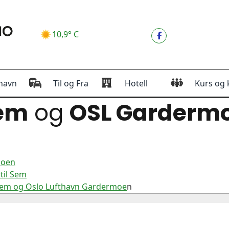
10,9° C
havn
Til og Fra
Hotell
Kurs og 
em
og
OSL Garderm
moen
til Sem
 Sem og Oslo Lufthavn Gardermoe
n