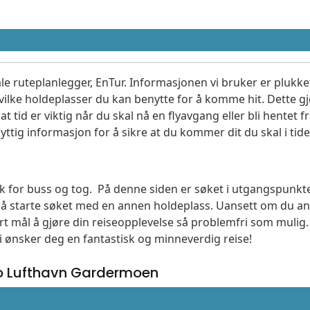
le ruteplanlegger, EnTur. Informasjonen vi bruker er plukket
vilke holdeplasser du kan benytte for å komme hit. Dette gjø
t tid er viktig når du skal nå en flyavgang eller bli hentet fr
yttig informasjon for å sikre at du kommer dit du skal i tide
søk for buss og tog. På denne siden er søket i utgangspunk
l å starte søket med en annen holdeplass. Uansett om du
vårt mål å gjøre din reiseopplevelse så problemfri som mulig
Vi ønsker deg en fantastisk og minneverdig reise!
o Lufthavn Gardermoen