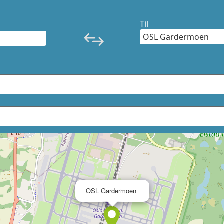
Til
×
OSL Gardermoen