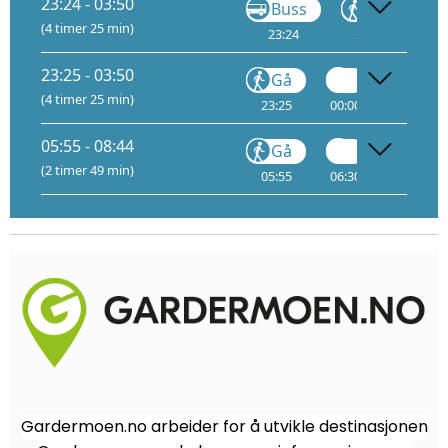
23:24 - 03:50
Buss
Gå
(4 timer 25 min)
23:24
23:35
00:
23:25 - 03:50
Gå
Gå
(4 timer 25 min)
23:25
00:00
00:35
05:55 - 08:44
Gå
Gå
(2 timer 49 min)
05:55
06:30
07:05
Gardermoen.no arbeider for å utvikle destinasjonen