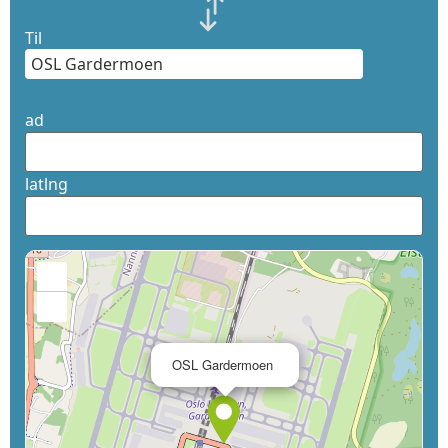
Til
ad
latlng
+
−
×
OSL Gardermoen