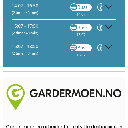
14:07 - 16:50
Buss
Gå
(2 timer 43 min)
14:07
14:55
15
15:07 - 17:50
Buss
Gå
(2 timer 43 min)
15:07
15:55
16
16:07 - 18:50
Buss
Gå
(2 timer 43 min)
16:07
16:55
17
Gardermoen.no arbeider for å utvikle destinasjonen