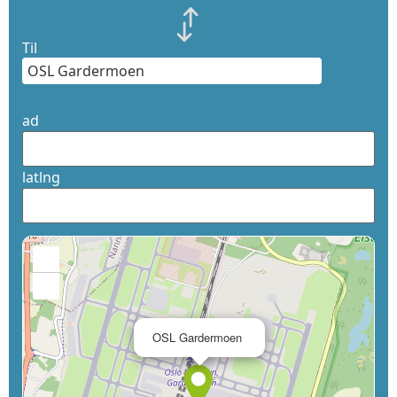
Til
ad
latlng
+
−
×
OSL Gardermoen