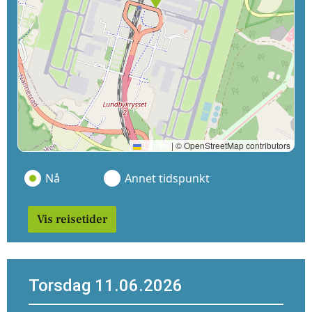
Leaflet
|
© OpenStreetMap contributors
Nå
Annet tidspunkt
Vis reisetider
Torsdag 11.06.2026