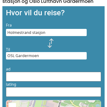
stasjon og Oslo Lufthavn Gardermoen
Hvor vil du reise?
Fra
Til
ad
latlng
+