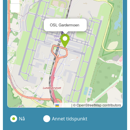
−
×
OSL Gardermoen
Leaflet
|
© OpenStreetMap contributors
Nå
Annet tidspunkt