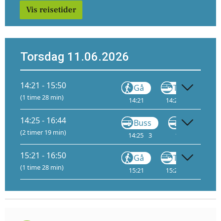
Vis reisetider
Torsdag 11.06.2026
14:21 - 15:50
Gå
Tog
(1 time 28 min)
14:21
14:28
4
15:
14:25 - 16:44
Buss
Buss
(2 timer 19 min)
14:25
3
14:52
1
15:21 - 16:50
Gå
Tog
(1 time 28 min)
15:21
15:28
4
16: