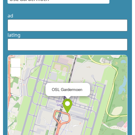
ad
latlng
+
−
×
OSL Gardermoen