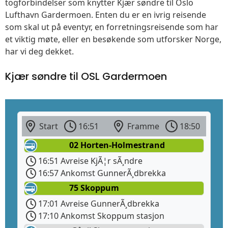
togforbindelser som knytter Kjær søndre til Oslo
Lufthavn Gardermoen. Enten du er en ivrig reisende
som skal ut på eventyr, en forretningsreisende som har
et viktig møte, eller en besøkende som utforsker Norge,
har vi deg dekket.
Kjær søndre til OSL Gardermoen
Start
16:51
Framme
18:50
02 Horten-Holmestrand
16:51 Avreise KjÃ¦r sÃ¸ndre
16:57 Ankomst GunnerÃ¸dbrekka
75 Skoppum
17:01 Avreise GunnerÃ¸dbrekka
17:10 Ankomst Skoppum stasjon