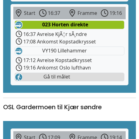
Start
16:37
Framme
19:16
023 Horten direkte
16:37 Avreise KjÃ¦r sÃ¸ndre
17:08 Ankomst Kopstadkrysset
VY190 Lillehammer
17:12 Avreise Kopstadkrysset
19:16 Ankomst Oslo lufthavn
Gå til målet
OSL Gardermoen til Kjær søndre
Start
17:09
Framme
19:14