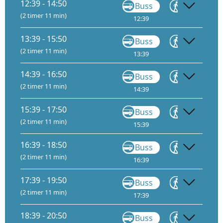
12:39 - 14:50
Buss
Gå
(2 timer 11 min)
12:39
12:55
13
13:39 - 15:50
Buss
Gå
(2 timer 11 min)
13:39
13:55
14
14:39 - 16:50
Buss
Gå
(2 timer 11 min)
14:39
14:55
15
15:39 - 17:50
Buss
Gå
(2 timer 11 min)
15:39
15:55
16
16:39 - 18:50
Buss
Gå
(2 timer 11 min)
16:39
16:55
17
17:39 - 19:50
Buss
Gå
(2 timer 11 min)
17:39
17:55
18
18:39 - 20:50
Buss
Gå