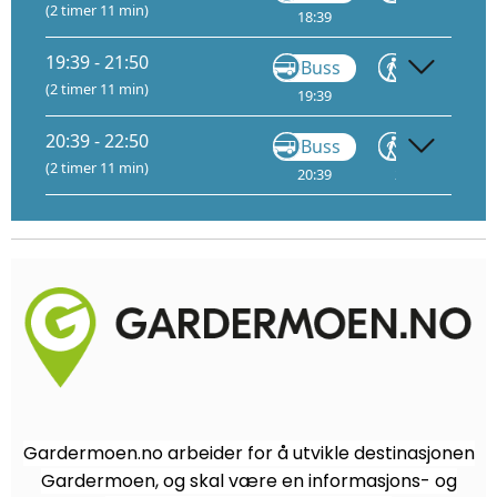
(2 timer 11 min)
18:39
18:55
19
19:39 - 21:50
Buss
Gå
(2 timer 11 min)
19:39
19:55
20
20:39 - 22:50
Buss
Gå
(2 timer 11 min)
20:39
20:55
21
Gardermoen.no arbeider for å utvikle destinasjonen
Gardermoen, og skal være en informasjons- og