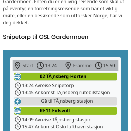
Gardermoen. Enten du er en ivrig reisende som skal ut
på eventyr, en forretningsreisende som har et viktig
møte, eller en besøkende som utforsker Norge, har vi
deg dekket.
Snipetorp til OSL Gardermoen
Start
13:24
Framme
15:50
02 TÃ¸nsberg-Horten
13:24 Avreise Snipetorp
13:45 Ankomst TÃ¸nsberg rutebilstasjon
Gå til TÃ¸nsberg stasjon
RE11 Eidsvoll
14:09 Avreise TÃ¸nsberg stasjon
15:47 Ankomst Oslo lufthavn stasjon