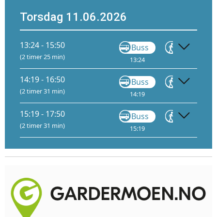
Torsdag 11.06.2026
13:24 - 15:50
Buss
Gå
(2 timer 25 min)
13:24
13:45
14
14:19 - 16:50
Buss
Gå
(2 timer 31 min)
14:19
14:40
15
15:19 - 17:50
Buss
Gå
(2 timer 31 min)
15:19
15:40
16