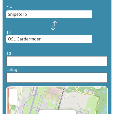
Fra
Til
ad
latlng
+
−
×