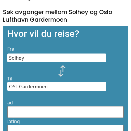
Søk avganger mellom Solhøy og Oslo
Lufthavn Gardermoen
Hvor vil du reise?
Fra
Til
ad
latlng