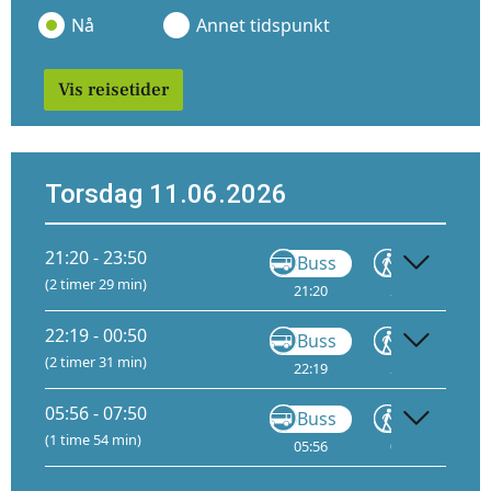
Nå
Annet tidspunkt
Vis reisetider
Torsdag 11.06.2026
21:20 - 23:50
Buss
Gå
(2 timer 29 min)
21:20
21:34
22
22:19 - 00:50
Buss
Gå
(2 timer 31 min)
22:19
22:33
23
05:56 - 07:50
Buss
Gå
(1 time 54 min)
05:56
06:10
06