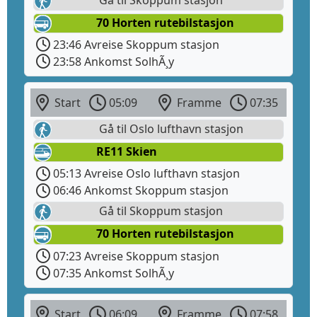
70 Horten rutebilstasjon
23:46 Avreise Skoppum stasjon
23:58 Ankomst SolhÃ¸y
Start
05:09
Framme
07:35
Gå til Oslo lufthavn stasjon
RE11 Skien
05:13 Avreise Oslo lufthavn stasjon
06:46 Ankomst Skoppum stasjon
Gå til Skoppum stasjon
70 Horten rutebilstasjon
07:23 Avreise Skoppum stasjon
07:35 Ankomst SolhÃ¸y
Start
06:09
Framme
07:58