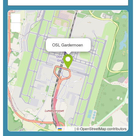
+
−
×
OSL Gardermoen
Leaflet
|
© OpenStreetMap contributors