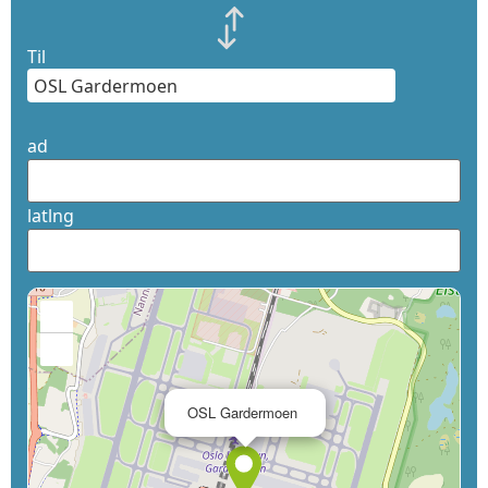
Til
ad
latlng
+
−
×
OSL Gardermoen