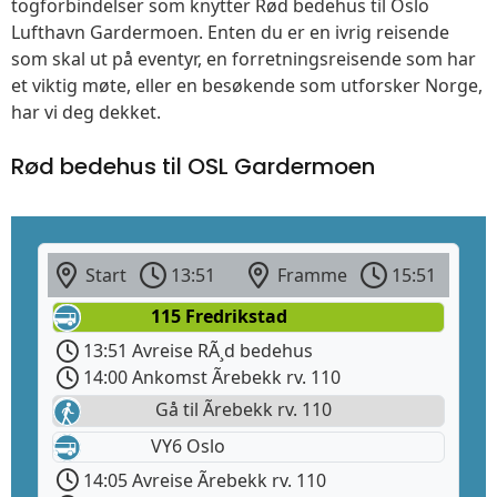
togforbindelser som knytter Rød bedehus til Oslo
Lufthavn Gardermoen. Enten du er en ivrig reisende
som skal ut på eventyr, en forretningsreisende som har
et viktig møte, eller en besøkende som utforsker Norge,
har vi deg dekket.
Rød bedehus til OSL Gardermoen
Start
13:51
Framme
15:51
115 Fredrikstad
13:51 Avreise RÃ¸d bedehus
14:00 Ankomst Ãrebekk rv. 110
Gå til Ãrebekk rv. 110
VY6 Oslo
14:05 Avreise Ãrebekk rv. 110