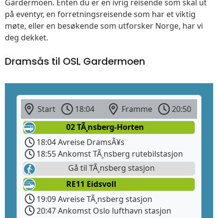
Gardermoen. Enten du er en ivrig reisende som skal ut
på eventyr, en forretningsreisende som har et viktig
møte, eller en besøkende som utforsker Norge, har vi
deg dekket.
Dramsås til OSL Gardermoen
Start
18:04
Framme
20:50
02 TÃ¸nsberg-Horten
18:04 Avreise DramsÃ¥s
18:55 Ankomst TÃ¸nsberg rutebilstasjon
Gå til TÃ¸nsberg stasjon
RE11 Eidsvoll
19:09 Avreise TÃ¸nsberg stasjon
20:47 Ankomst Oslo lufthavn stasjon