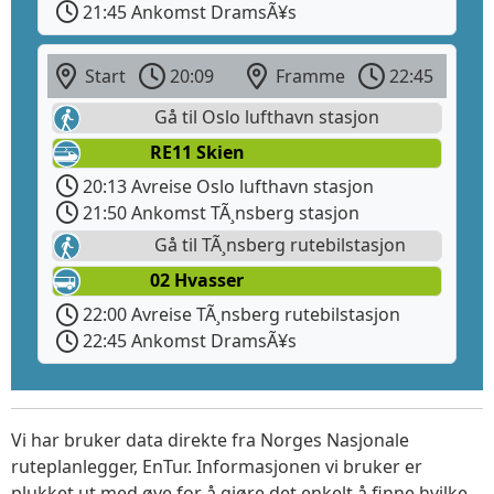
21:45 Ankomst DramsÃ¥s
Start
20:09
Framme
22:45
Gå til Oslo lufthavn stasjon
RE11 Skien
20:13 Avreise Oslo lufthavn stasjon
21:50 Ankomst TÃ¸nsberg stasjon
Gå til TÃ¸nsberg rutebilstasjon
02 Hvasser
22:00 Avreise TÃ¸nsberg rutebilstasjon
22:45 Ankomst DramsÃ¥s
Vi har bruker data direkte fra Norges Nasjonale
ruteplanlegger, EnTur. Informasjonen vi bruker er
plukket ut med øye for å gjøre det enkelt å finne hvilke