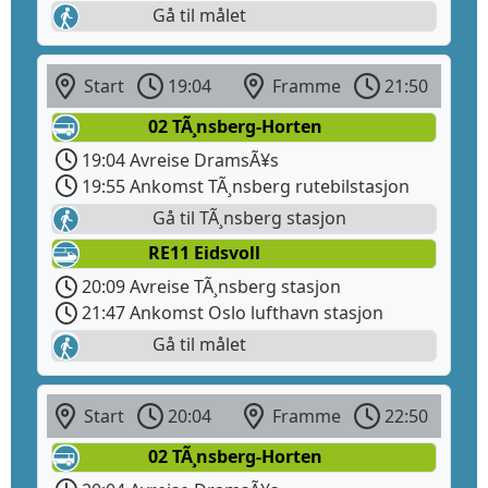
Gå til målet
Start
19:04
Framme
21:50
02 TÃ¸nsberg-Horten
19:04 Avreise DramsÃ¥s
19:55 Ankomst TÃ¸nsberg rutebilstasjon
Gå til TÃ¸nsberg stasjon
RE11 Eidsvoll
20:09 Avreise TÃ¸nsberg stasjon
21:47 Ankomst Oslo lufthavn stasjon
Gå til målet
Start
20:04
Framme
22:50
02 TÃ¸nsberg-Horten