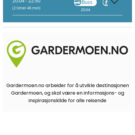
20:04 - 22:50
Buss
Gå
(2 timer 46 min)
20:04
20:55
21
Gardermoen.no arbeider for å utvikle destinasjonen
Gardermoen, og skal være en informasjons- og
inspirasjonskilde for alle reisende