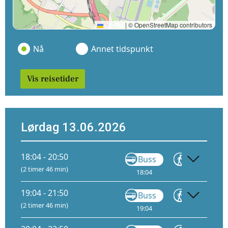
Leaflet
|
© OpenStreetMap contributors
Nå
Annet tidspunkt
Vis reisetider
Lørdag 13.06.2026
18:04 - 20:50
Buss
Gå
(2 timer 46 min)
18:04
18:55
19
19:04 - 21:50
Buss
Gå
(2 timer 46 min)
19:04
19:55
20