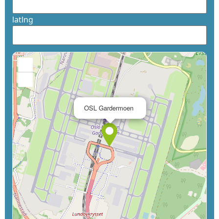
latlng
+
−
×
OSL Gardermoen