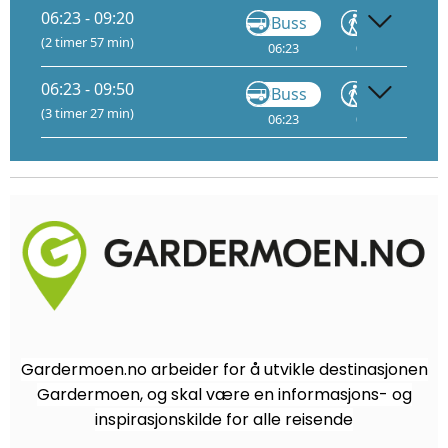
06:23 - 09:20
Buss
Gå
(2 timer 57 min)
06:23
07:23
07
06:23 - 09:50
Buss
Gå
(3 timer 27 min)
06:23
07:23
08
Gardermoen.no arbeider for å utvikle destinasjonen
Gardermoen, og skal være en informasjons- og
inspirasjonskilde for alle reisende