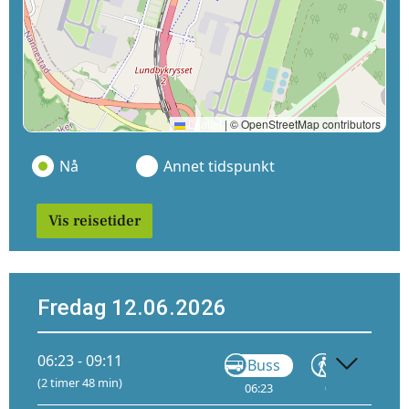
Leaflet
|
© OpenStreetMap contributors
Nå
Annet tidspunkt
Vis reisetider
Fredag 12.06.2026
06:23 - 09:11
Buss
Gå
(2 timer 48 min)
06:23
07:23
07