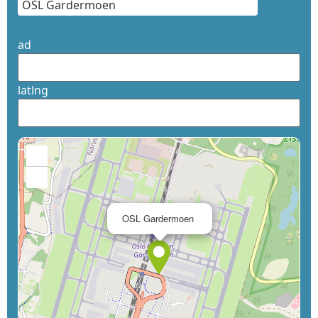
ad
latlng
+
−
×
OSL Gardermoen