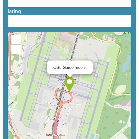
latlng
+
−
×
OSL Gardermoen