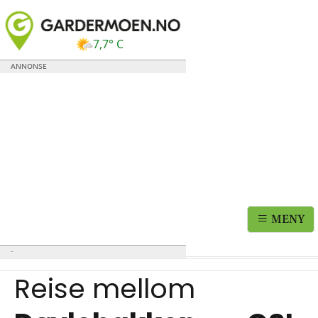
7,7° C
MENY
Reise mellom