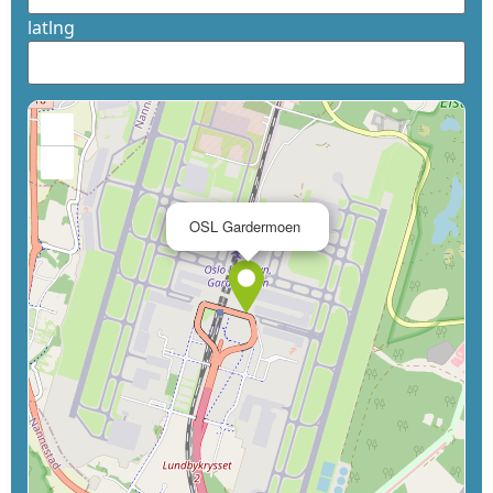
latlng
+
−
×
OSL Gardermoen