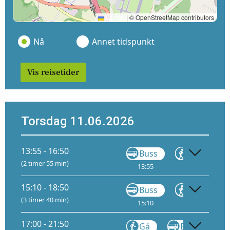
Leaflet
|
© OpenStreetMap contributors
Nå
Annet tidspunkt
Vis reisetider
Torsdag 11.06.2026
13:55 - 16:50
Buss
Gå
(2 timer 55 min)
13:55
15:03
15
15:10 - 18:50
Buss
Gå
(3 timer 40 min)
15:10
15:14
17:00 - 21:50
Gå
Buss