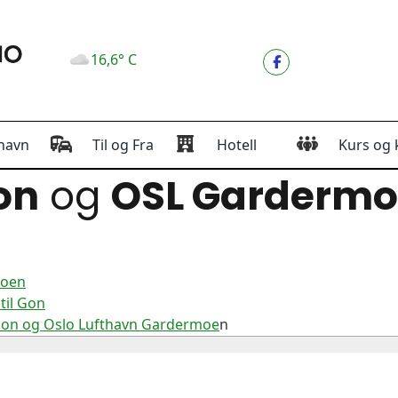
16,6° C
havn
Til og Fra
Hotell
Kurs og 
on
og
OSL Garderm
moen
til Gon
Gon og Oslo Lufthavn Gardermoe
n