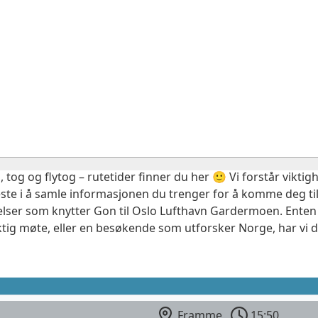
, tog og flytog – rutetider finner du her 🙂 Vi forstår vikt
este i å samle informasjonen du trenger for å komme deg til
elser som knytter Gon til Oslo Lufthavn Gardermoen. Enten 
ktig møte, eller en besøkende som utforsker Norge, har vi 
Framme
15:50