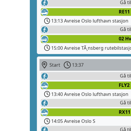
Gå ti
RE11
13:13 Avreise Oslo lufthavn stasjon
Gå ti
02 H
15:00 Avreise TÃ¸nsberg rutebilstasj
Start
13:37
Gå ti
FLY2
13:40 Avreise Oslo lufthavn stasjon
Gå ti
RX11
14:05 Avreise Oslo S
Gå ti