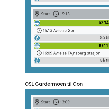
Start
15:13
02 T
15:13 Avreise Gon
Gå ti
RE11 
16:09 Avreise TÃ¸nsberg stasjon
Gå ti
OSL Gardermoen til Gon
Start
13:09