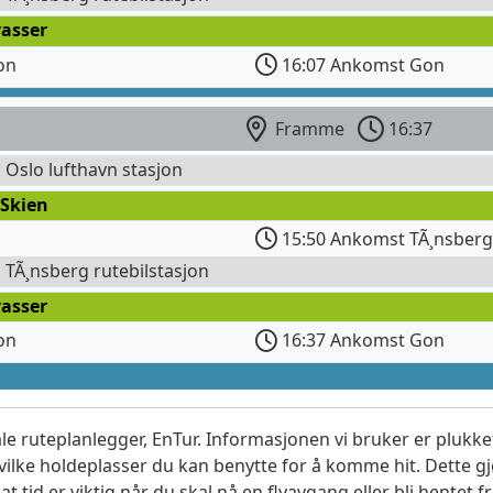
vasser
on
16:07 Ankomst Gon
Framme
16:37
l Oslo lufthavn stasjon
 Skien
15:50 Ankomst TÃ¸nsberg
l TÃ¸nsberg rutebilstasjon
vasser
on
16:37 Ankomst Gon
le ruteplanlegger, EnTur. Informasjonen vi bruker er plukket
vilke holdeplasser du kan benytte for å komme hit. Dette gjø
t tid er viktig når du skal nå en flyavgang eller bli hentet fr