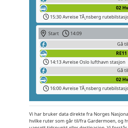
02 H
15:30 Avreise TÃ¸nsberg rutebilstasj
Start
14:09
Gå ti
RE11
14:13 Avreise Oslo lufthavn stasjon
Gå ti
02 H
16:00 Avreise TÃ¸nsberg rutebilstasj
Vi har bruker data direkte fra Norges Nasjona
hvilke ruter som går til/fra Gardermoen, og h
uansett tidspunkt eller destinasjon. Vi forstår a