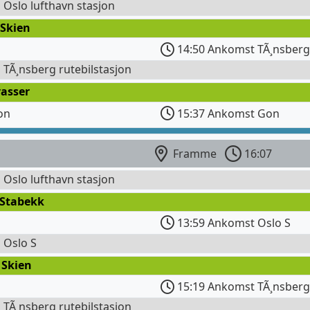
l Oslo lufthavn stasjon
 Skien
14:50 Ankomst TÃ¸nsberg
l TÃ¸nsberg rutebilstasjon
vasser
on
15:37 Ankomst Gon
Framme
16:07
l Oslo lufthavn stasjon
 Stabekk
13:59 Ankomst Oslo S
l Oslo S
 Skien
15:19 Ankomst TÃ¸nsberg
l TÃ¸nsberg rutebilstasjon