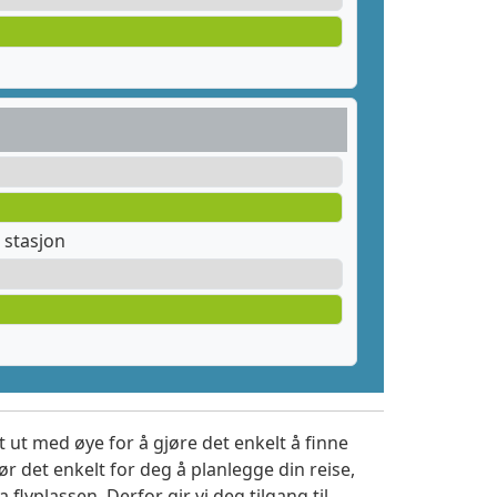
 stasjon
 ut med øye for å gjøre det enkelt å finne
r det enkelt for deg å planlegge din reise,
a flyplassen. Derfor gir vi deg tilgang til