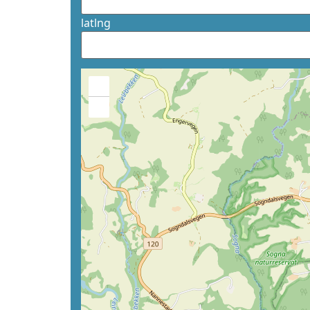
latlng
+
−