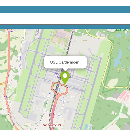
×
OSL Gardermoen