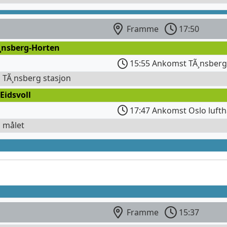
Framme
17:50
Ã¸nsberg-Horten
15:55 Ankomst TÃ¸nsberg 
l TÃ¸nsberg stasjon
Eidsvoll
17:47 Ankomst Oslo lufth
l målet
Framme
15:37