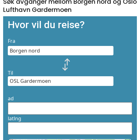
Søk avganger mellom Borgen nord og Oslo
Lufthavn Gardermoen
Hvor vil du reise?
Fra
Til
ad
latlng