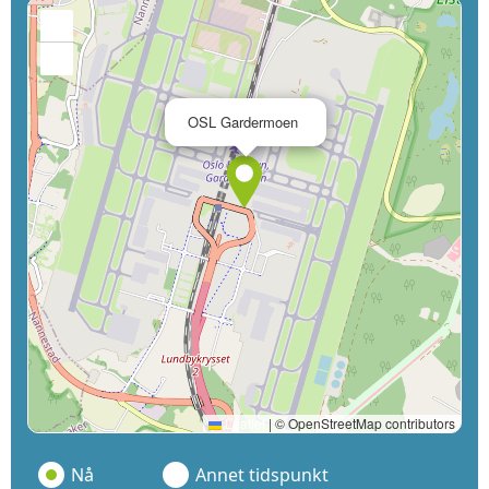
+
−
×
OSL Gardermoen
Leaflet
|
© OpenStreetMap contributors
Nå
Annet tidspunkt