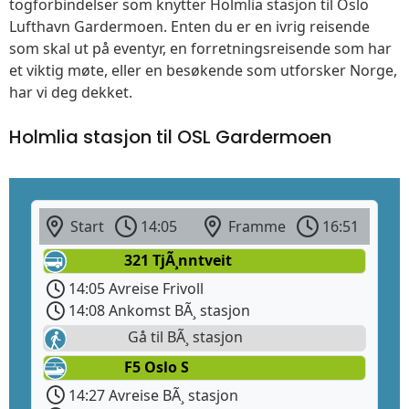
togforbindelser som knytter Holmlia stasjon til Oslo
Lufthavn Gardermoen. Enten du er en ivrig reisende
som skal ut på eventyr, en forretningsreisende som har
et viktig møte, eller en besøkende som utforsker Norge,
har vi deg dekket.
Holmlia stasjon til OSL Gardermoen
Start
14:05
Framme
16:51
321 TjÃ¸nntveit
14:05 Avreise Frivoll
14:08 Ankomst BÃ¸ stasjon
Gå til BÃ¸ stasjon
F5 Oslo S
14:27 Avreise BÃ¸ stasjon