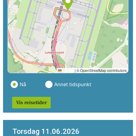
Leaflet
|
© OpenStreetMap contributors
Nå
Annet tidspunkt
Vis reisetider
Torsdag 11.06.2026