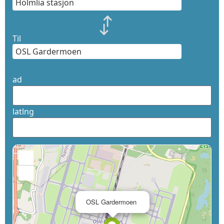
Til
ad
latlng
+
−
×
OSL Gardermoen