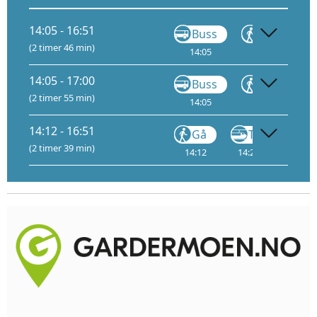
14:05 - 16:51
Buss
Gå
(2 timer 46 min)
14:05
14:08
14
14:05 - 17:00
Buss
Gå
(2 timer 55 min)
14:05
14:08
14
14:12 - 16:51
Gå
Tog
(2 timer 39 min)
14:12
14:27
2
16: