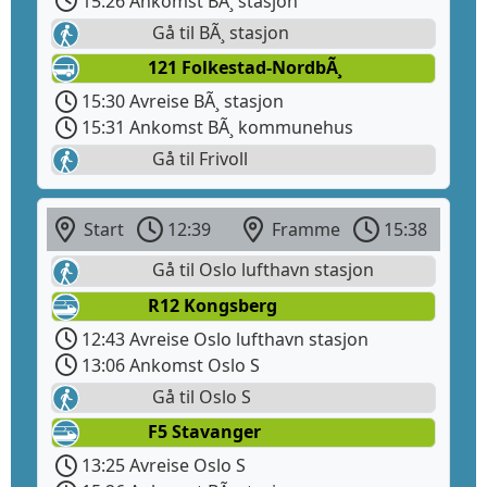
15:26 Ankomst BÃ¸ stasjon
Gå til BÃ¸ stasjon
121 Folkestad-NordbÃ¸
15:30 Avreise BÃ¸ stasjon
15:31 Ankomst BÃ¸ kommunehus
Gå til Frivoll
Start
12:39
Framme
15:38
Gå til Oslo lufthavn stasjon
R12 Kongsberg
12:43 Avreise Oslo lufthavn stasjon
13:06 Ankomst Oslo S
Gå til Oslo S
F5 Stavanger
13:25 Avreise Oslo S