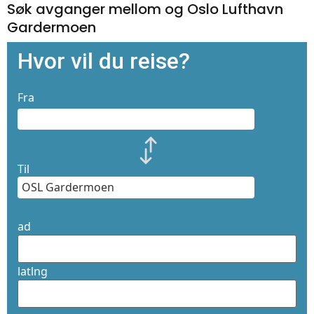
Søk avganger mellom og Oslo Lufthavn
Gardermoen
Hvor vil du reise?
Fra
Til
ad
latlng