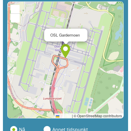
+
−
×
OSL Gardermoen
Leaflet
|
© OpenStreetMap contributors
Nå
Annet tidspunkt