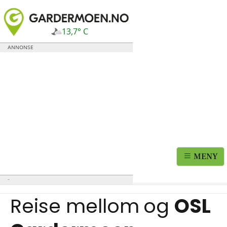
13,7° C
MENY
Reise mellom
og
OSL