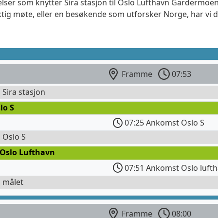
elser som knytter Sira stasjon til Oslo Lufthavn Gardermoen
ktig møte, eller en besøkende som utforsker Norge, har vi 
Framme
07:53
l Sira stasjon
lo S
07:25 Ankomst Oslo S
l Oslo S
 Oslo Lufthavn
07:51 Ankomst Oslo lufth
l målet
Framme
08:00