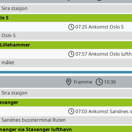
l Sira stasjon
lo S
07:25 Ankomst Oslo S
l Oslo S
 Lillehammer
07:57 Ankomst Oslo lufth
l målet
Framme
10:36
l Sira stasjon
tavanger
07:03 Ankomst Sandnes s
l Sandnes bussterminal Ruten
ananger via Stavanger lufthavn