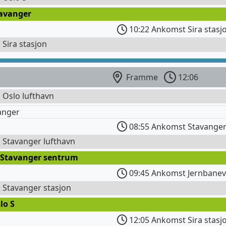
tavanger
10:22 Ankomst Sira stasj
l Sira stasjon
Framme
12:06
l Oslo lufthavn
anger
08:55 Ankomst Stavanger
l Stavanger lufthavn
 Stavanger sentrum
09:45 Ankomst Jernbanev
l Stavanger stasjon
lo S
12:05 Ankomst Sira stasj