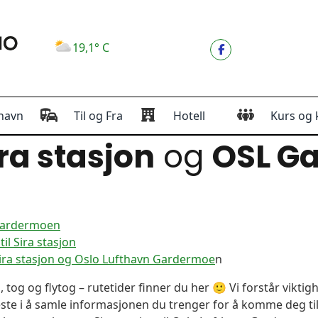
19,1° C
havn
Til og Fra
Hotell
Kurs og 
ra stasjon
og
OSL G
 Gardermoen
l Sira stasjon
ira stasjon og Oslo Lufthavn Gardermoe
n
, tog og flytog – rutetider finner du her 🙂 Vi forstår vikt
este i å samle informasjonen du trenger for å komme deg til