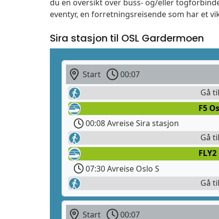
du en oversikt over buss- og/eller togforbind
eventyr, en forretningsreisende som har et vi
Sira stasjon til OSL Gardermoen
Start
00:07
Gå ti
F5 Os
00:08 Avreise Sira stasjon
Gå ti
FLY2
07:30 Avreise Oslo S
Gå ti
Start
00:07