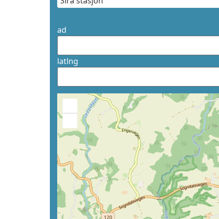
ad
latlng
+
−