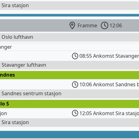
l Sira stasjon
Framme
12:06
l Oslo lufthavn
anger
08:55 Ankomst Stavanger
l Stavanger lufthavn
andnes
10:06 Ankomst Sandnes b
l Sandnes sentrum stasjon
lo S
jon
12:05 Ankomst Sira stasj
l Sira stasjon