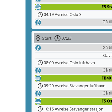
F5 S
04:19 Avreise Oslo S
Gå ti
Start
07:23
Gå ti
Stav
08:00 Avreise Oslo lufthavn
Gå ti
FB40
09:20 Avreise Stavanger lufthavn
Gå ti
F5 Os
10:16 Avreise Stavanger stasjon