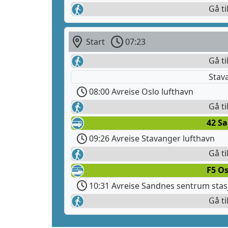
Gå ti
Start
07:23
Gå ti
Stav
08:00 Avreise Oslo lufthavn
Gå ti
42 S
09:26 Avreise Stavanger lufthavn
Gå ti
F5 Os
10:31 Avreise Sandnes sentrum stas
Gå ti