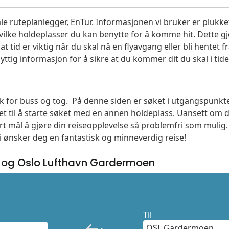
le ruteplanlegger, EnTur. Informasjonen vi bruker er plukket
vilke holdeplasser du kan benytte for å komme hit. Dette gjø
t tid er viktig når du skal nå en flyavgang eller bli hentet fr
yttig informasjon for å sikre at du kommer dit du skal i tide
søk for buss og tog. På denne siden er søket i utgangspunkte
t til å starte søket med en annen holdeplass. Uansett o
vårt mål å gjøre din reiseopplevelse så problemfri som mulig
Vi ønsker deg en fantastisk og minneverdig reise!
n og Oslo Lufthavn Gardermoen
Til