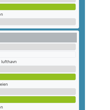
on
 lufthavn
eien
on