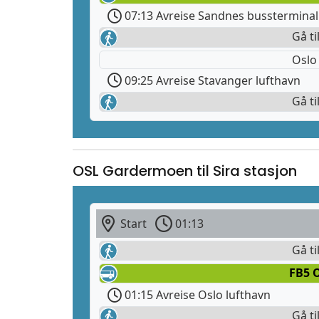
07:13 Avreise Sandnes bussterminal
Gå ti
Oslo
09:25 Avreise Stavanger lufthavn
Gå ti
OSL Gardermoen til Sira stasjon
Start
01:13
Gå ti
FB5 O
01:15 Avreise Oslo lufthavn
Gå ti