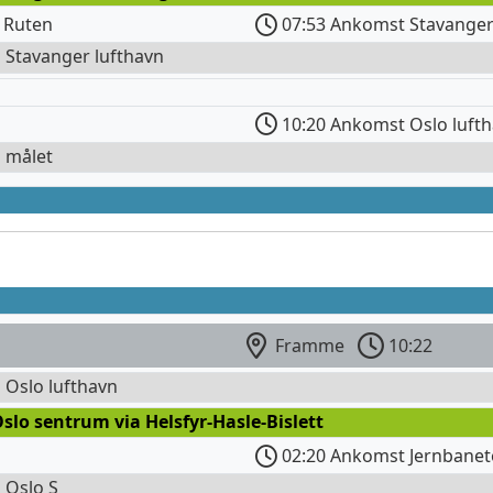
 Ruten
07:53 Ankomst Stavanger
l Stavanger lufthavn
10:20 Ankomst Oslo luft
l målet
Framme
10:22
l Oslo lufthavn
slo sentrum via Helsfyr-Hasle-Bislett
02:20 Ankomst Jernbanet
l Oslo S