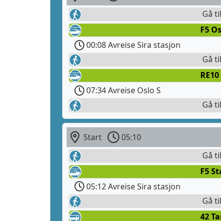
Gå ti
F5 Os
00:08 Avreise Sira stasjon
Gå ti
RE10
07:34 Avreise Oslo S
Gå ti
Start
05:10
Gå ti
F5 S
05:12 Avreise Sira stasjon
Gå ti
42 T