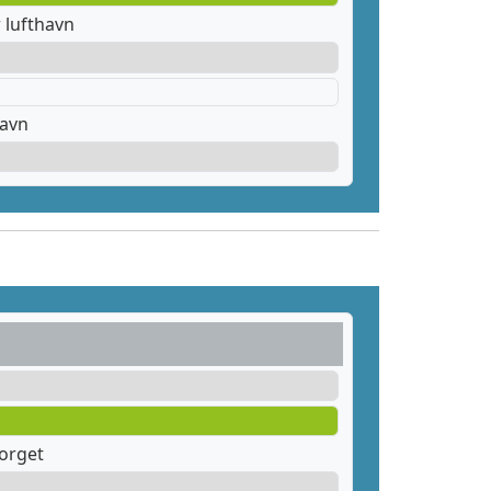
 lufthavn
havn
orget