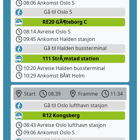
08:06 Ankomst Oslo S
Gå til Oslo S
RE20 GÃ¶teborg C
08:14 Avreise Oslo S
09:45 Ankomst Halden stasjon
Gå til Halden bussterminal
111 StrÃ¸mstad station
10:20 Avreise Halden bussterminal
10:29 Ankomst BÃ¥t Holm
Start
08:39
Framme
11:34
Gå til Oslo lufthavn stasjon
R12 Kongsberg
08:43 Avreise Oslo lufthavn stasjon
09:06 Ankomst Oslo S