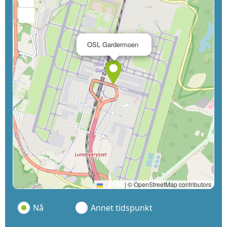
−
×
OSL Gardermoen
Leaflet
|
© OpenStreetMap contributors
Nå
Annet tidspunkt