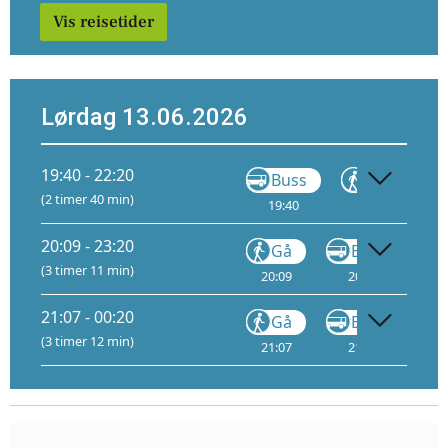
Vis reisetider
Lørdag 13.06.2026
19:40 - 22:20
Buss
Gå
(2 timer 40 min)
19:40
19:50
20
20:09 - 23:20
Gå
Buss
(3 timer 11 min)
20:09
20:40
20
21:07 - 00:20
Gå
Buss
(3 timer 12 min)
21:07
21:38
21