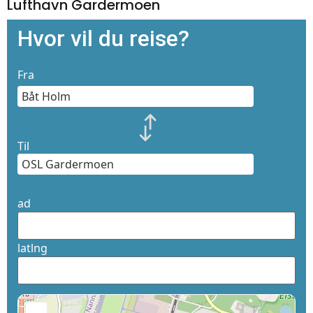
Lufthavn Gardermoen
Hvor vil du reise?
Fra
Til
ad
latlng
+