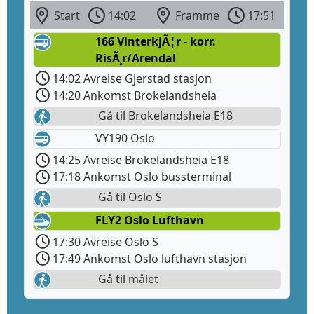
Start
14:02
Framme
17:51
166 VinterkjÃ¦r - korr.
RisÃ¸r/Arendal
14:02 Avreise Gjerstad stasjon
14:20 Ankomst Brokelandsheia
Gå til Brokelandsheia E18
VY190 Oslo
14:25 Avreise Brokelandsheia E18
17:18 Ankomst Oslo bussterminal
Gå til Oslo S
FLY2 Oslo Lufthavn
17:30 Avreise Oslo S
17:49 Ankomst Oslo lufthavn stasjon
Gå til målet