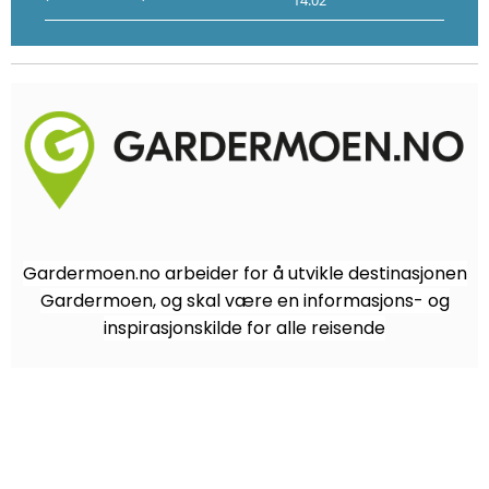
14:02
14:20
14:
Gardermoen.no arbeider for å utvikle destinasjonen
Gardermoen, og skal være en informasjons- og
inspirasjonskilde for alle reisende