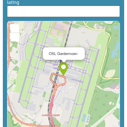
latlng
+
−
×
OSL Gardermoen