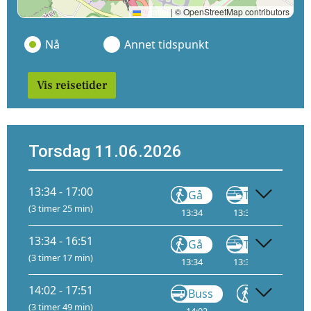
Leaflet
|
© OpenStreetMap contributors
Nå
Annet tidspunkt
Vis reisetider
Torsdag 11.06.2026
13:34 - 17:00
Gå
Tog
(3 timer 25 min)
13:34
13:34
1
16:
13:34 - 16:51
Gå
Tog
(3 timer 17 min)
13:34
13:34
1
16:
14:02 - 17:51
Buss
Gå
(3 timer 49 min)