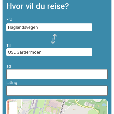
Hvor vil du reise?
Fra
Til
ad
latlng
+
−