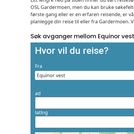
Litt lengre ned på siden finner du vårt reise
OSL Gardermoen, men du kan bruke søkefelte
første gang eller er en erfaren reisende, er 
planlegge din reise til eller fra Gardermoen. 
Søk avganger mellom Equinor ves
Hvor vil du reise?
Fra
ad
latlng