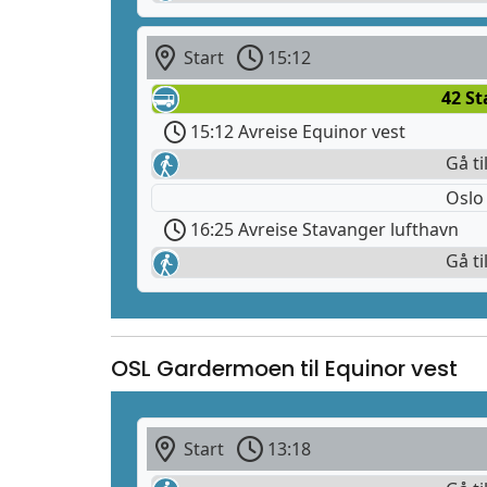
Start
15:12
42 S
15:12 Avreise Equinor vest
Gå ti
Oslo
16:25 Avreise Stavanger lufthavn
Gå ti
OSL Gardermoen til Equinor vest
Start
13:18