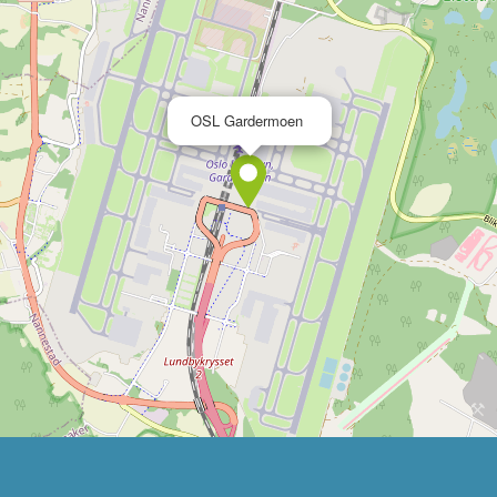
×
OSL Gardermoen