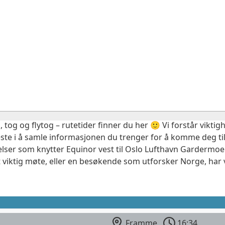
, tog og flytog – rutetider finner du her 🙂 Vi forstår vikt
este i å samle informasjonen du trenger for å komme deg til
elser som knytter Equinor vest til Oslo Lufthavn Gardermoen
 viktig møte, eller en besøkende som utforsker Norge, har 
Framme
16:34