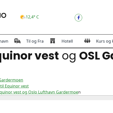
12,4° C
havn
Til og Fra
Hotell
Kurs og 
uinor vest
og
OSL 
n Gardermoen
il Equinor vest
Equinor vest og Oslo Lufthavn Gardermoe
n