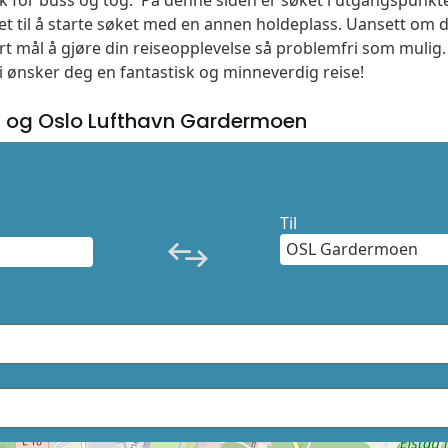
søk for buss og tog. På denne siden er søket i utgangspunkt
t til å starte søket med en annen holdeplass. Uansett o
vårt mål å gjøre din reiseopplevelse så problemfri som mulig
Vi ønsker deg en fantastisk og minneverdig reise!
t og Oslo Lufthavn Gardermoen
Til