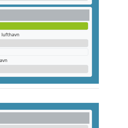
 lufthavn
havn