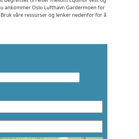
et begrenset til reiser mellom Equinor vest og
m du ankommer Oslo Lufthavn Gardermoen for
. Bruk våre ressurser og lenker nedenfor for å