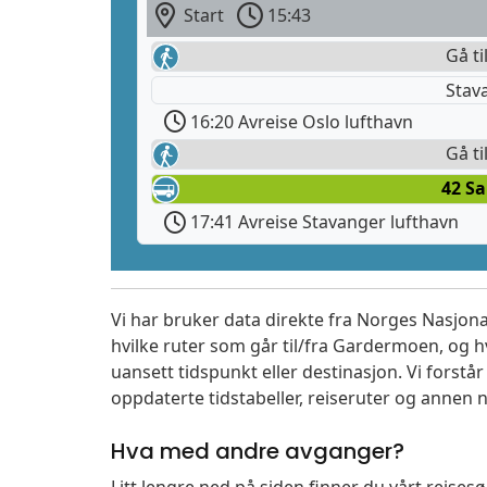
Start
15:43
Gå ti
Stav
16:20 Avreise Oslo lufthavn
Gå ti
42 S
17:41 Avreise Stavanger lufthavn
Vi har bruker data direkte fra Norges Nasjona
hvilke ruter som går til/fra Gardermoen, og h
uansett tidspunkt eller destinasjon. Vi forstår a
oppdaterte tidstabeller, reiseruter og annen n
Hva med andre avganger?