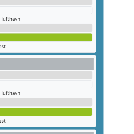
 lufthavn
est
 lufthavn
est