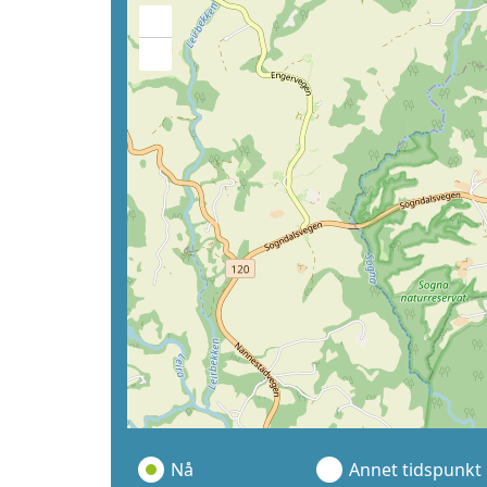
+
−
Nå
Annet tidspunkt