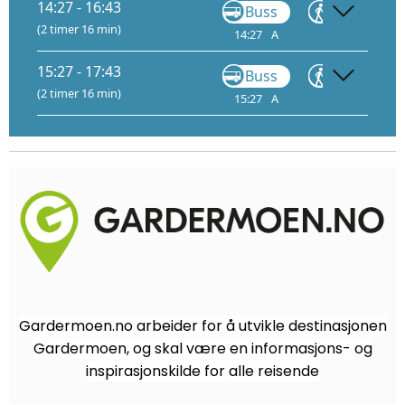
14:27 - 16:43
Buss
Gå
(2 timer 16 min)
14:27
A
14:41
15:
15:27 - 17:43
Buss
Gå
(2 timer 16 min)
15:27
A
15:41
16:
Gardermoen.no arbeider for å utvikle destinasjonen
Gardermoen, og skal være en informasjons- og
inspirasjonskilde for alle reisende