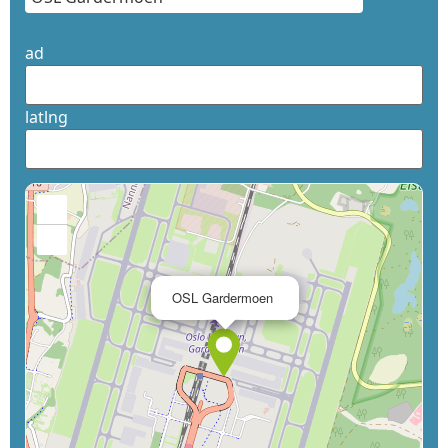
ad
latlng
+
−
×
OSL Gardermoen