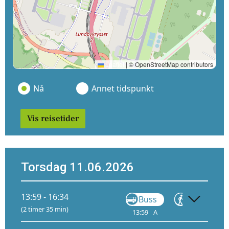
Leaflet
|
© OpenStreetMap contributors
Nå
Annet tidspunkt
Vis reisetider
Torsdag 11.06.2026
13:59 - 16:34
Buss
Gå
(2 timer 35 min)
13:59
A
14:13
15: