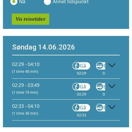
Nå
Annet tidspunkt
Vis reisetider
Søndag 14.06.2026
02:29 - 04:10
Gå
Buss
(1 time 40 min)
02:29
02:34
02
02:29 - 03:49
Gå
Buss
(1 time 19 min)
02:29
02:34
02
02:33 - 04:10
Gå
Buss
FB10
(1 time 36 min)
02:33
03:04