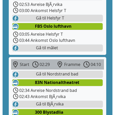
02:53 Avreise BjÃ¸rvika
03:00 Ankomst Helsfyr T
Gå til Helsfyr T
FB5 Oslo lufthavn
03:05 Avreise Helsfyr T
03:44 Ankomst Oslo lufthavn
Gå til målet
Start
02:29
Framme
04:10
Gå til Nordstrand bad
83N Nationaltheatret
02:34 Avreise Nordstrand bad
02:43 Ankomst BjÃ¸rvika
Gå til BjÃ¸rvika
300 Blystadlia