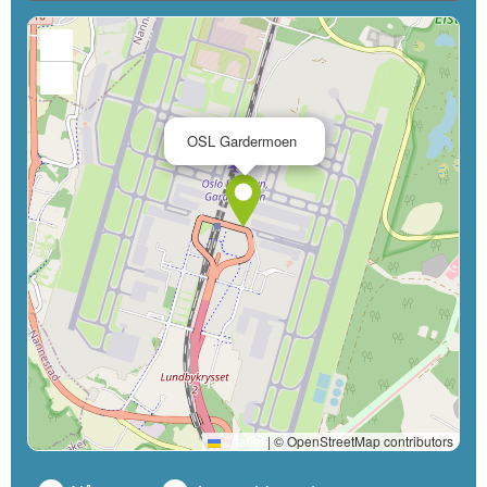
+
−
×
OSL Gardermoen
Leaflet
|
© OpenStreetMap contributors