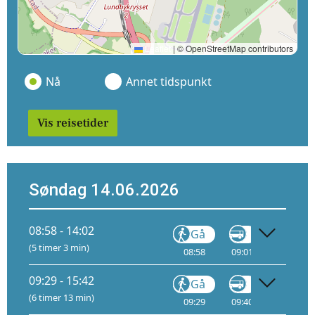
Leaflet
|
© OpenStreetMap contributors
Nå
Annet tidspunkt
Vis reisetider
Søndag 14.06.2026
08:58 - 14:02
Gå
Gå
(5 timer 3 min)
08:58
09:01
11:33
A
09:29 - 15:42
Gå
Gå
(6 timer 13 min)
09:29
09:40
12:16