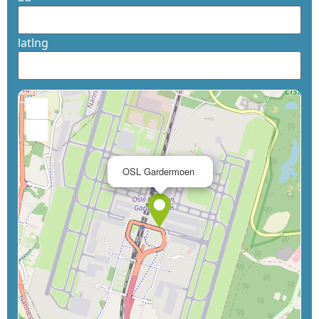
latlng
+
−
×
OSL Gardermoen