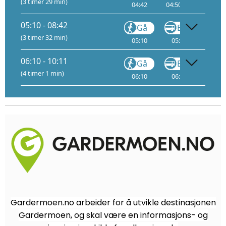
(3 timer 29 min)
04:42
04:50
05:10
15
05:10 - 08:42
Gå
Buss
(3 timer 32 min)
05:10
05:18
3
05
06:10 - 10:11
Gå
Buss
(4 timer 1 min)
06:10
06:18
3
06
Gardermoen.no arbeider for å utvikle destinasjonen
Gardermoen, og skal være en informasjons- og