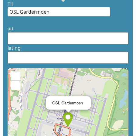
Til
ad
latlng
+
−
×
OSL Gardermoen