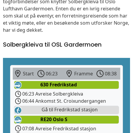
togforbindelser som knytter Solbergkleiva til Oslo
Lufthavn Gardermoen. Enten du er en ivrig reisende
som skal ut på eventyr, en forretningsreisende som har
et viktig møte, eller en besøkende som utforsker Norge,
har vi deg dekket.
Solbergkleiva til OSL Gardermoen
Start
06:23
Framme
08:38
630 Fredrikstad
06:23 Avreise Solbergkleiva
06:44 Ankomst St. Croixundergangen
Gå til Fredrikstad stasjon
RE20 Oslo S
07:08 Avreise Fredrikstad stasjon