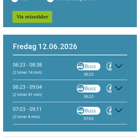
Vis reisetider
Fredag 12.06.2026
06:23 - 08:38
Buss
Gå
(2 timer 14 min)
06:23
06:44
07
06:23 - 09:04
Buss
Gå
(2 timer 41 min)
06:23
06:50
07:
6
07:03 - 09:11
Buss
Gå
(2 timer 8 min)
07:03
07:24
07