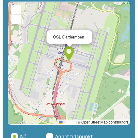
+
−
×
OSL Gardermoen
Leaflet
|
© OpenStreetMap contributors
Nå
Annet tidspunkt