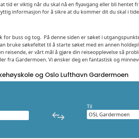
t tid er viktig når du skal nå en flyavgang eller bli hentet fr
yttig informasjon for å sikre at du kommer dit du skal i tide
søk for buss og tog. På denne siden er søket i utgangspunkt
n bruke søkefeltet til å starte søket med en annen holde
n reisende, er vårt mål å gjøre din reiseopplevelse så prob
eller fra Gardermoen. Vi ønsker deg en fantastisk og minnev
lkehøyskole og Oslo Lufthavn Gardermoen
Til