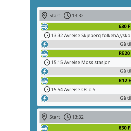
Start
13:32
630 
13:32 Avreise Skjeberg folkehÃ¸ysko
Gå ti
RE20 
15:15 Avreise Moss stasjon
Gå ti
R12 E
15:54 Avreise Oslo S
Gå ti
Start
13:32
630 