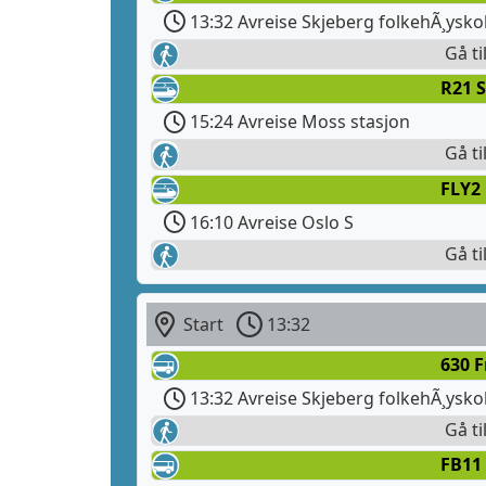
13:32 Avreise Skjeberg folkehÃ¸ysko
Gå ti
R21 
15:24 Avreise Moss stasjon
Gå ti
FLY2
16:10 Avreise Oslo S
Gå ti
Start
13:32
630 
13:32 Avreise Skjeberg folkehÃ¸ysko
Gå ti
FB11