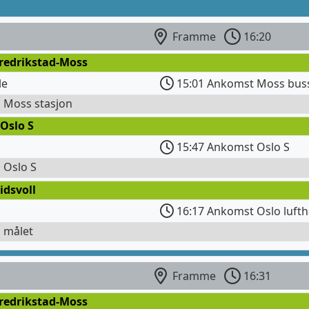
Framme
16:20
Fredrikstad-Moss
le
15:01 Ankomst Moss bus
l Moss stasjon
Oslo S
15:47 Ankomst Oslo S
l Oslo S
idsvoll
16:17 Ankomst Oslo lufth
l målet
Framme
16:31
Fredrikstad-Moss