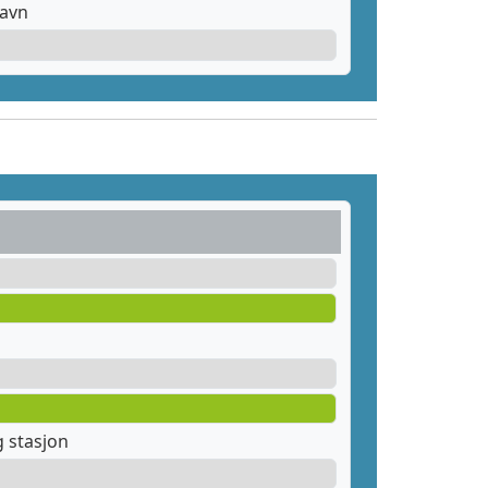
havn
 stasjon