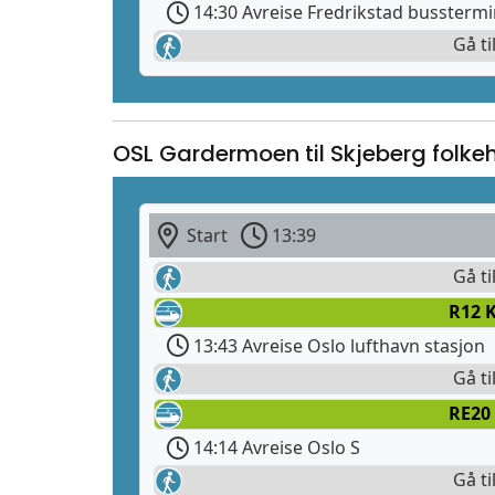
14:30 Avreise Fredrikstad busstermi
Gå ti
OSL Gardermoen til Skjeberg folke
Start
13:39
Gå ti
R12 
13:43 Avreise Oslo lufthavn stasjon
Gå ti
RE20
14:14 Avreise Oslo S
Gå ti