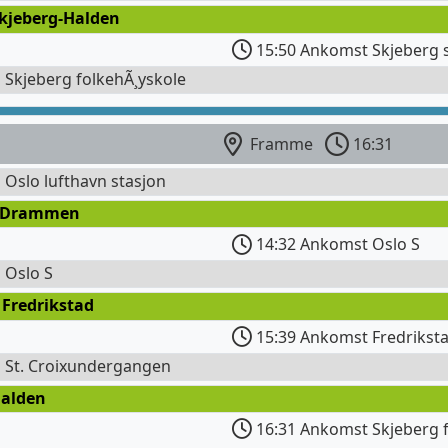
Skjeberg-Halden
15:50 Ankomst Skjeberg 
l Skjeberg folkehÃ¸yskole
Framme
16:31
l Oslo lufthavn stasjon
 Drammen
14:32 Ankomst Oslo S
l Oslo S
 Fredrikstad
15:39 Ankomst Fredriksta
l St. Croixundergangen
Halden
16:31 Ankomst Skjeberg f