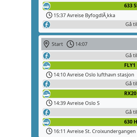
633 
15:37 Avreise ByfogdlÃ¸kka
Gå ti
Start
14:07
Gå ti
FLY1
14:10 Avreise Oslo lufthavn stasjon
Gå ti
RX20
14:39 Avreise Oslo S
Gå ti
630 
16:11 Avreise St. Croixundergangen