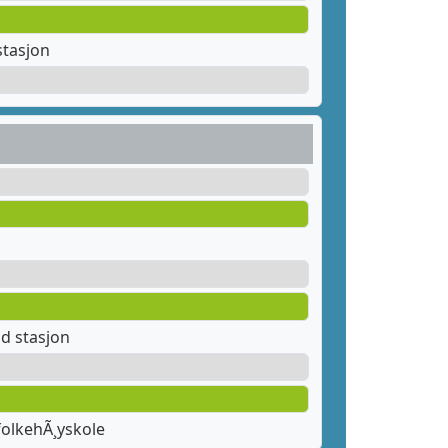
stasjon
d stasjon
olkehÃ¸yskole