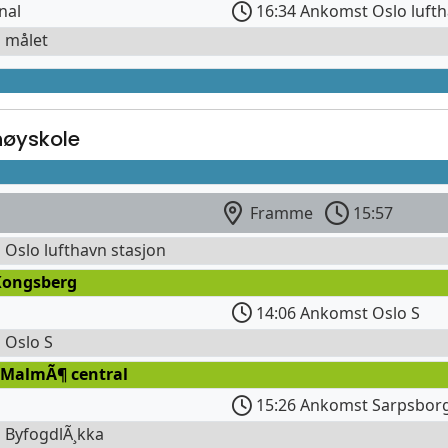
nal
16:34 Ankomst Oslo luft
l målet
høyskole
Framme
15:57
l Oslo lufthavn stasjon
Kongsberg
14:06 Ankomst Oslo S
l Oslo S
 MalmÃ¶ central
15:26 Ankomst Sarpsborg
l ByfogdlÃ¸kka