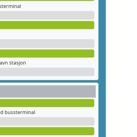
sterminal
avn stasjon
ad bussterminal