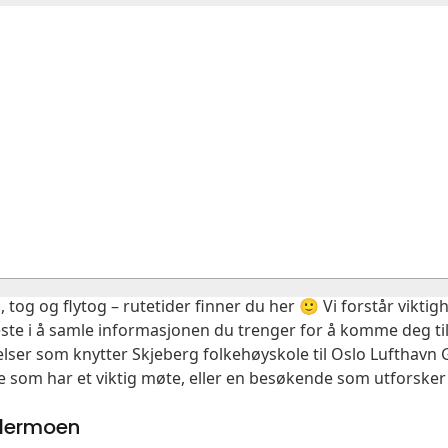
, tog og flytog – rutetider finner du her 🙂 Vi forstår vikt
este i å samle informasjonen du trenger for å komme deg til
elser som knytter Skjeberg folkehøyskole til Oslo Lufthavn
e som har et viktig møte, eller en besøkende som utforsker
rdermoen