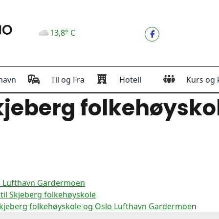
13,8° C
havn
Til og Fra
Hotell
Kurs og 
jeberg folkehøysko
lo Lufthavn Gardermoen
il Skjeberg folkehøyskole
Skjeberg folkehøyskole og Oslo Lufthavn Gardermoe
n