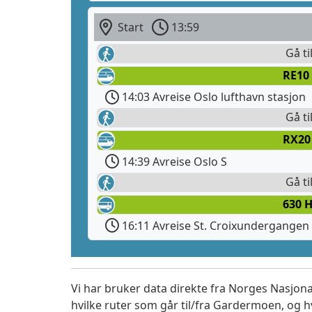
Start
13:59
Gå ti
RE10
14:03 Avreise Oslo lufthavn stasjon
Gå ti
RX20
14:39 Avreise Oslo S
Gå ti
630 
16:11 Avreise St. Croixundergangen
Vi har bruker data direkte fra Norges Nasjona
hvilke ruter som går til/fra Gardermoen, og h