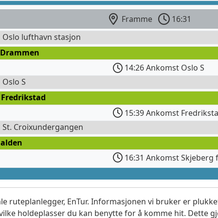
Framme
16:31
l Oslo lufthavn stasjon
 Drammen
14:26 Ankomst Oslo S
l Oslo S
 Fredrikstad
15:39 Ankomst Fredriksta
l St. Croixundergangen
Halden
16:31 Ankomst Skjeberg f
le ruteplanlegger, EnTur. Informasjonen vi bruker er plukket
vilke holdeplasser du kan benytte for å komme hit. Dette gjø