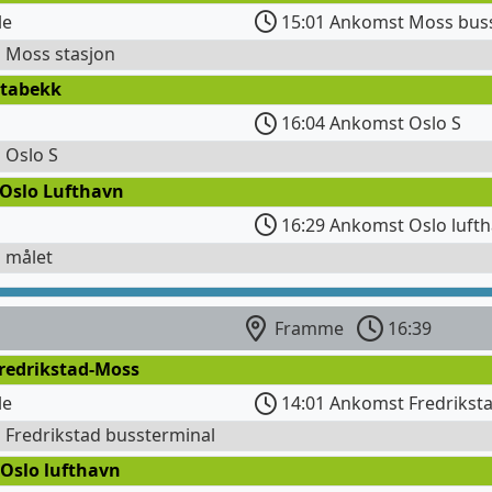
le
15:01 Ankomst Moss bus
l Moss stasjon
Stabekk
16:04 Ankomst Oslo S
l Oslo S
 Oslo Lufthavn
16:29 Ankomst Oslo lufth
l målet
Framme
16:39
Fredrikstad-Moss
le
14:01 Ankomst Fredrikst
l Fredrikstad bussterminal
 Oslo lufthavn