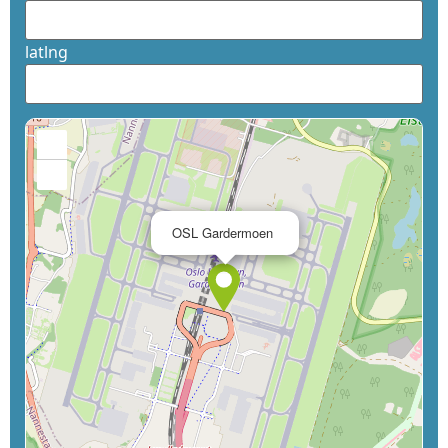
latlng
+
−
×
OSL Gardermoen