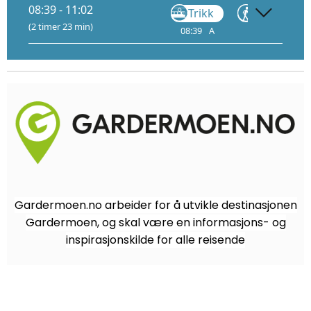
08:39 - 11:02
Trikk
Gå
(2 timer 23 min)
08:39
A
08:58
09:
Gardermoen.no arbeider for å utvikle destinasjonen
Gardermoen, og skal være en informasjons- og
inspirasjonskilde for alle reisende