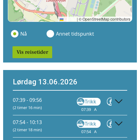
Leaflet
|
© OpenStreetMap contributors
Nå
Annet tidspunkt
Vis reisetider
Lørdag 13.06.2026
07:39 - 09:56
Trikk
Gå
(2 timer 16 min)
07:39
A
07:58
08:
07:54 - 10:13
Trikk
Gå
(2 timer 18 min)
07:54
A
08:13
08: