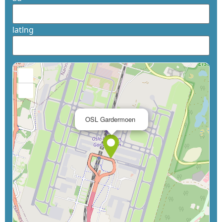
latlng
+
−
×
OSL Gardermoen