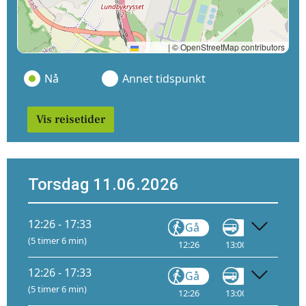
Leaflet
|
© OpenStreetMap contributors
Nå
Annet tidspunkt
Vis reisetider
Torsdag 11.06.2026
12:26 - 17:33
Gå
Gå
(5 timer 6 min)
12:26
13:00
14:35
12:26 - 17:33
Gå
Gå
(5 timer 6 min)
12:26
13:00
14:50