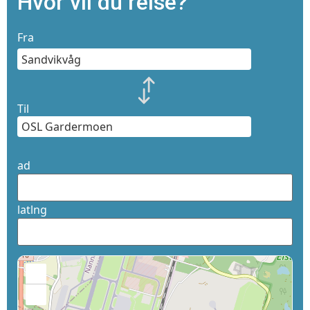
Hvor vil du reise?
Fra
Til
ad
latlng
+
−