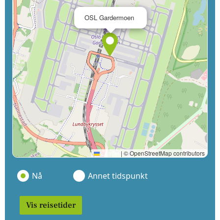
×
OSL Gardermoen
Leaflet
|
© OpenStreetMap contributors
Nå
Annet tidspunkt
Vis reisetider