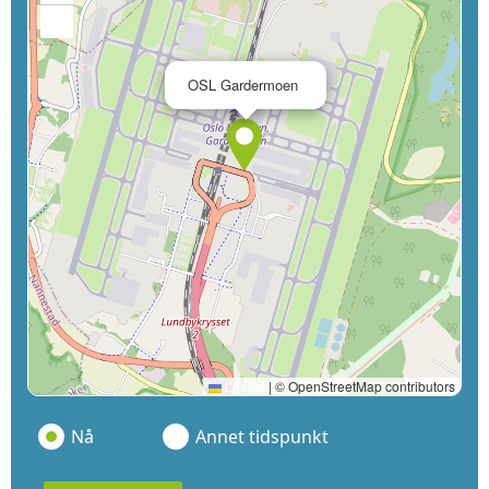
−
×
OSL Gardermoen
Leaflet
|
© OpenStreetMap contributors
Nå
Annet tidspunkt