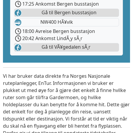
17:25 Ankomst Bergen busstasjon
Gå til Bergen busstasjon
NW400 HÃ¥vik
18:00 Avreise Bergen busstasjon
20:42 Ankomst LindÃ¸y sÃ¸r
Gå til VÃ¥gedalen sÃ¸r
Vi har bruker data direkte fra Norges Nasjonale
ruteplanlegger, EnTur. Informasjonen vi bruker er
plukket ut med øye for å gjøre det enkelt å finne hvilke
ruter som går til/fra Gardermoen, og hvilke
holdeplasser du kan benytte for å komme hit. Dette gjør
det enkelt for deg å planlegge din reise, uansett
tidspunkt eller destinasjon. Vi forstår at tid er viktig når
du skal nå en flyavgang eller bli hentet fra flyplassen.
Derfor gir vi deg tilgang til oppdaterte tidstabeller,