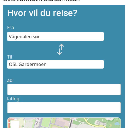
Hvor vil du reise?
Fra
Til
ad
latlng
+