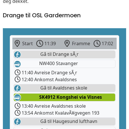
deg dekket.
Drange til OSL Gardermoen
Start
11:39
Framme
17:02
Gå til Drange sÃ¸r
NW400 Stavanger
11:40 Avreise Drange sÃ¸r
12:40 Ankomst Avaldsnes
Gå til Avaldsnes skole
SK4912 Kongshei via Visnes
13:40 Avreise Avaldsnes skole
13:54 Ankomst KvalavÃ¥gvegen 193
Gå til Haugesund lufthavn