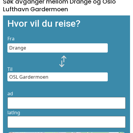
Søk avganger mellom Drange og Oslo
Lufthavn Gardermoen
Hvor vil du reise?
Fra
Til
ad
latlng