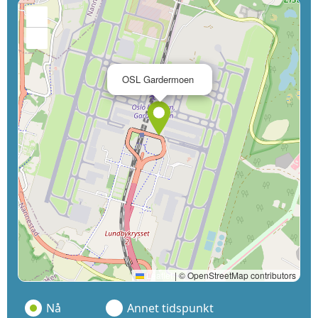
+
−
×
OSL Gardermoen
Leaflet
|
© OpenStreetMap contributors
Nå
Annet tidspunkt